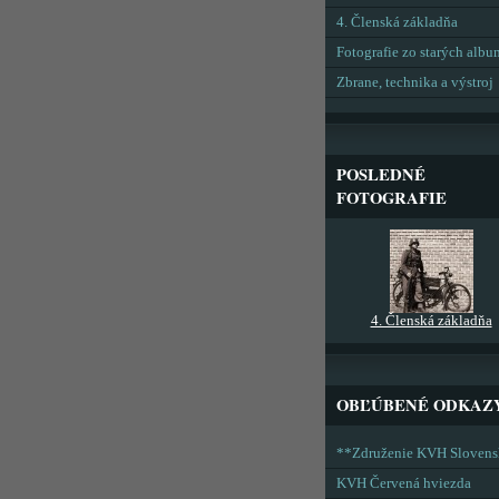
4. Členská základňa
Fotografie zo starých alb
Zbrane, technika a výstroj
POSLEDNÉ
FOTOGRAFIE
4. Členská základňa
OBĽÚBENÉ ODKAZ
**Združenie KVH Sloven
KVH Červená hviezda