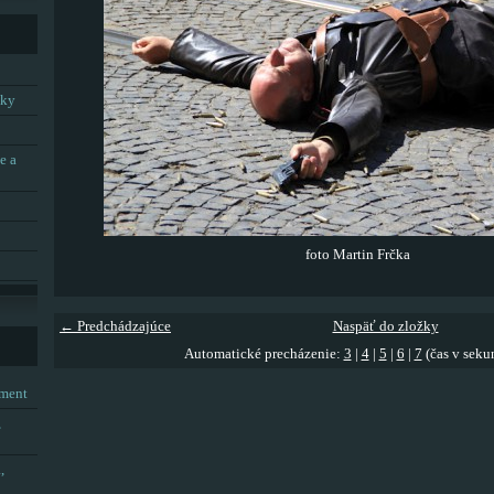
tky
e a
foto Martin Frčka
← Predchádzajúce
Naspäť do zložky
Automatické precházenie:
3
|
4
|
5
|
6
|
7
(čas v seku
tment
,
,