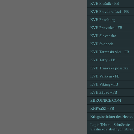
KVH Prašník - FB
KVH Pravda víťazí - FB
KVH Pressburg
KVH Prievidza - FB
KVH Slovensko
KVH Svoboda
KVH Tatranskí vlci - FB
KVH Tatry - FB
KVH Trnavská posádka
KVH Valkýra - FB
KVH Viking - FB
KVH Západ - FB
ZBROJNICE.COM
KHPAaSZ - FB
Kriegsberichter des Heeres
Legis Telum - Združenie
vlastníkov strelných zbran