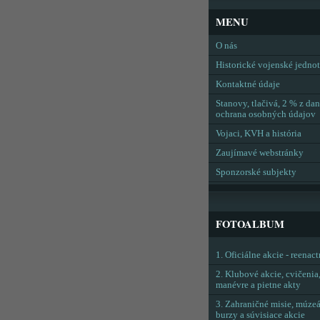
MENU
O nás
Historické vojenské jedno
Kontaktné údaje
Stanovy, tlačivá, 2 % z dan
ochrana osobných údajov
Vojaci, KVH a história
Zaujímavé webstránky
Sponzorské subjekty
FOTOALBUM
1. Oficiálne akcie - reenac
2. Klubové akcie, cvičenia
manévre a pietne akty
3. Zahraničné misie, múzeá
burzy a súvisiace akcie