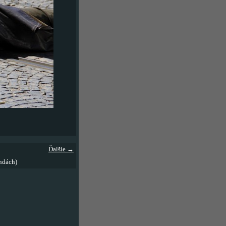
Ďalšie →
ndách)