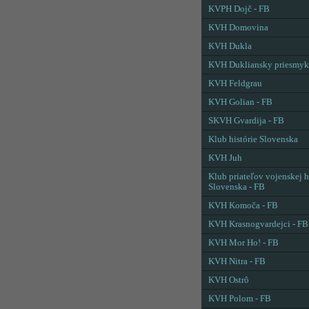
KVPH Dojč - FB
KVH Domovina
KVH Dukla
KVH Dukliansky priesmyk
KVH Feldgrau
KVH Golian - FB
SKVH Gvardija - FB
Klub histórie Slovenska
KVH Juh
Klub priateľov vojenskej h
Slovenska - FB
KVH Komoča - FB
KVH Krasnogvardejci - FB
KVH Mor Ho! - FB
KVH Nitra - FB
KVH Ostrô
KVH Polom - FB