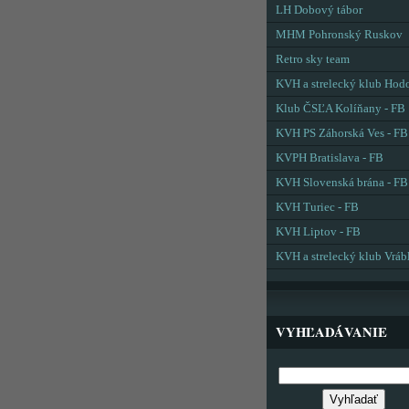
LH Dobový tábor
MHM Pohronský Ruskov
Retro sky team
KVH a strelecký klub Hod
Klub ČSĽA Kolíňany - FB
KVH PS Záhorská Ves - FB
KVPH Bratislava - FB
KVH Slovenská brána - FB
KVH Turiec - FB
KVH Liptov - FB
KVH a strelecký klub Vráb
VYHĽADÁVANIE