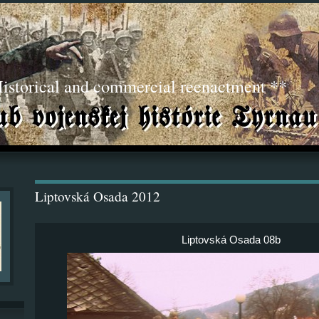
torical and commercial reenactment **
Liptovská Osada 2012
Liptovská Osada 08b