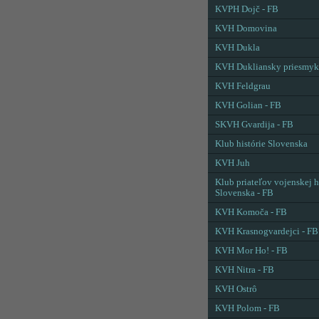
KVPH Dojč - FB
KVH Domovina
KVH Dukla
KVH Dukliansky priesmyk
KVH Feldgrau
KVH Golian - FB
SKVH Gvardija - FB
Klub histórie Slovenska
KVH Juh
Klub priateľov vojenskej h
Slovenska - FB
KVH Komoča - FB
KVH Krasnogvardejci - FB
KVH Mor Ho! - FB
KVH Nitra - FB
KVH Ostrô
KVH Polom - FB