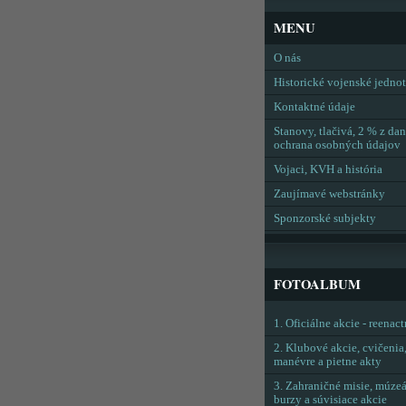
MENU
O nás
Historické vojenské jedno
Kontaktné údaje
Stanovy, tlačivá, 2 % z dan
ochrana osobných údajov
Vojaci, KVH a história
Zaujímavé webstránky
Sponzorské subjekty
FOTOALBUM
1. Oficiálne akcie - reenac
2. Klubové akcie, cvičenia
manévre a pietne akty
3. Zahraničné misie, múzeá
burzy a súvisiace akcie