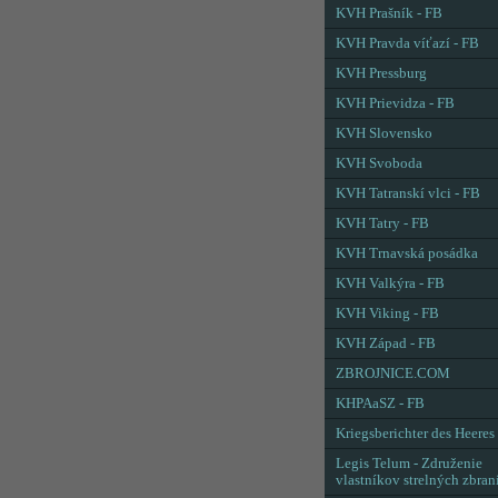
KVH Prašník - FB
KVH Pravda víťazí - FB
KVH Pressburg
KVH Prievidza - FB
KVH Slovensko
KVH Svoboda
KVH Tatranskí vlci - FB
KVH Tatry - FB
KVH Trnavská posádka
KVH Valkýra - FB
KVH Viking - FB
KVH Západ - FB
ZBROJNICE.COM
KHPAaSZ - FB
Kriegsberichter des Heeres
Legis Telum - Združenie
vlastníkov strelných zbran