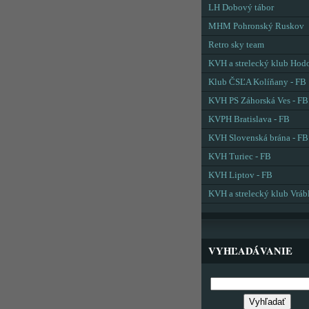
LH Dobový tábor
MHM Pohronský Ruskov
Retro sky team
KVH a strelecký klub Hod
Klub ČSĽA Kolíňany - FB
KVH PS Záhorská Ves - FB
KVPH Bratislava - FB
KVH Slovenská brána - FB
KVH Turiec - FB
KVH Liptov - FB
KVH a strelecký klub Vráb
VYHĽADÁVANIE