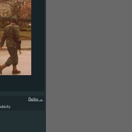
Ďalšie →
ndách)