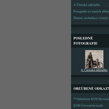
4. Členská základňa
Fotografie zo starých alb
Zbrane, technika a výstroj
POSLEDNÉ
FOTOGRAFIE
4. Členská základňa
OBĽÚBENÉ ODKAZ
**Združenie KVH Sloven
KVH Červená hviezda