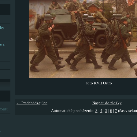
tky
e a
foto KVH Ostrô
← Predchádzajúce
Naspäť do zložky
tment
Automatické precházenie:
3
|
4
|
5
|
6
|
7
(čas v seku
,
,