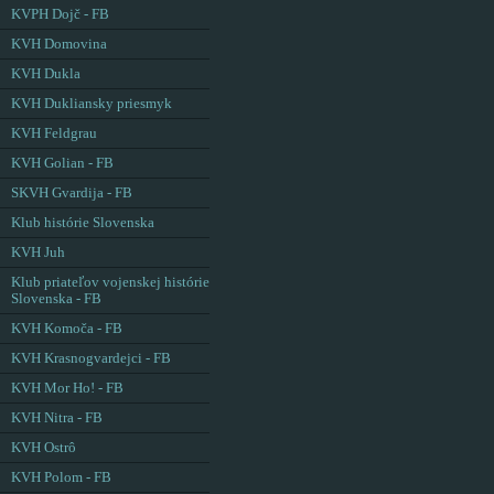
KVPH Dojč - FB
KVH Domovina
KVH Dukla
KVH Dukliansky priesmyk
KVH Feldgrau
KVH Golian - FB
SKVH Gvardija - FB
Klub histórie Slovenska
KVH Juh
Klub priateľov vojenskej histórie
Slovenska - FB
KVH Komoča - FB
KVH Krasnogvardejci - FB
KVH Mor Ho! - FB
KVH Nitra - FB
KVH Ostrô
KVH Polom - FB