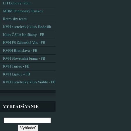
LH Dobový tábor
MHM Pohronský Ruskov
Retro sky team
KVH a strelecký klub Hodošík
Klub ČSĽA Kolíňany - FB
KVH PS Záhorská Ves - FB
KVPH Bratislava - FB
KVH Slovenská brána - FB
KVH Turiec - FB
KVH Liptov - FB
KVH a strelecký klub Vráble - FB
VYHĽADÁVANIE