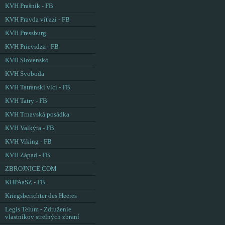
KVH Prašník - FB
KVH Pravda víťazí - FB
KVH Pressburg
KVH Prievidza - FB
KVH Slovensko
KVH Svoboda
KVH Tatranskí vlci - FB
KVH Tatry - FB
KVH Trnavská posádka
KVH Valkýra - FB
KVH Viking - FB
KVH Západ - FB
ZBROJNICE.COM
KHPAaSZ - FB
Kriegsberichter des Heeres
Legis Telum - Združenie
vlastníkov strelných zbraní