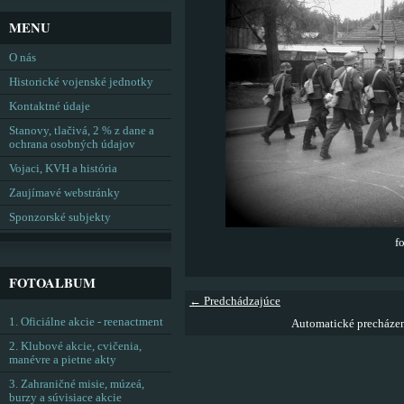
MENU
O nás
Historické vojenské jednotky
Kontaktné údaje
Stanovy, tlačivá, 2 % z dane a
ochrana osobných údajov
Vojaci, KVH a história
Zaujímavé webstránky
Sponzorské subjekty
f
FOTOALBUM
← Predchádzajúce
1. Oficiálne akcie - reenactment
Automatické precháze
2. Klubové akcie, cvičenia,
manévre a pietne akty
3. Zahraničné misie, múzeá,
burzy a súvisiace akcie