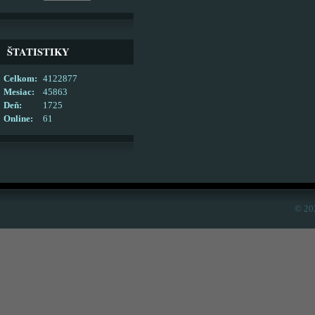
ŠTATISTIKY
Celkom:
4122877
Mesiac:
45863
Deň:
1725
Online:
61
© 20