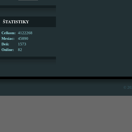
ŠTATISTIKY
Celkom:
4122268
Mesiac:
45890
Deň:
1573
Online:
82
© 20