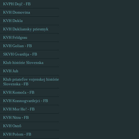
KVPH Dojč - FB
KVH Domovina
KVH Dukla
KVH Dukliansky priesmyk
KVH Feldgrau
KVH Golian - FB
SKVH Gvardija - FB
Klub histórie Slovenska
KVH Juh
Klub priateľov vojenskej histórie
Slovenska - FB
KVH Komoča - FB
KVH Krasnogvardejci - FB
KVH Mor Ho! - FB
KVH Nitra - FB
KVH Ostrô
KVH Polom - FB