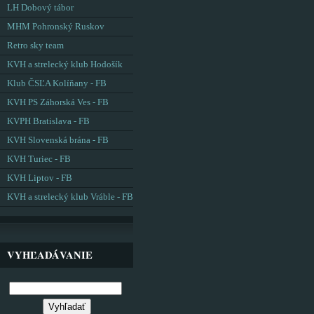
LH Dobový tábor
MHM Pohronský Ruskov
Retro sky team
KVH a strelecký klub Hodošík
Klub ČSĽA Kolíňany - FB
KVH PS Záhorská Ves - FB
KVPH Bratislava - FB
KVH Slovenská brána - FB
KVH Turiec - FB
KVH Liptov - FB
KVH a strelecký klub Vráble - FB
VYHĽADÁVANIE