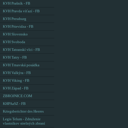
KVH Prašník - FB
KVH Pravda víťazí - FB
KVH Pressburg
KVH Prievidza - FB
KVH Slovensko
KVH Svoboda
KVH Tatranskí vlci - FB
KVH Tatry - FB
KVH Trnavská posádka
KVH Valkýra - FB
KVH Viking - FB
KVH Západ - FB
ZBROJNICE.COM
KHPAaSZ - FB
Kriegsberichter des Heeres
Legis Telum - Združenie
vlastníkov strelných zbraní