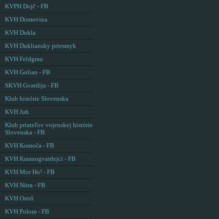
KVPH Dojč - FB
KVH Domovina
KVH Dukla
KVH Dukliansky priesmyk
KVH Feldgrau
KVH Golian - FB
SKVH Gvardija - FB
Klub histórie Slovenska
KVH Juh
Klub priateľov vojenskej histórie
Slovenska - FB
KVH Komoča - FB
KVH Krasnogvardejci - FB
KVH Mor Ho! - FB
KVH Nitra - FB
KVH Ostrô
KVH Polom - FB