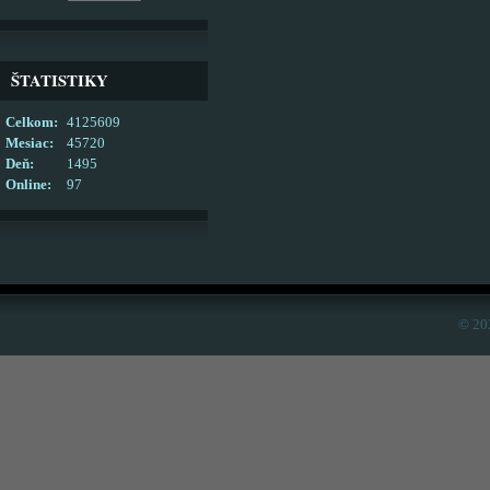
ŠTATISTIKY
Celkom:
4125609
Mesiac:
45720
Deň:
1495
Online:
97
© 20