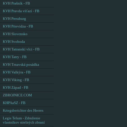
KVH Prašník - FB
KVH Pravda víťazí - FB
KVH Pressburg
KVH Prievidza - FB
KVH Slovensko
KVH Svoboda
KVH Tatranskí vlci - FB
KVH Tatry - FB
KVH Trnavská posádka
KVH Valkýra - FB
KVH Viking - FB
KVH Západ - FB
ZBROJNICE.COM
KHPAaSZ - FB
Kriegsberichter des Heeres
Legis Telum - Združenie
vlastníkov strelných zbraní