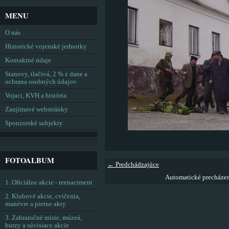
MENU
O nás
Historické vojenské jednotky
Kontaktné údaje
Stanovy, tlačivá, 2 % z dane a
ochrana osobných údajov
Vojaci, KVH a história
Zaujímavé webstránky
Sponzorské subjekty
FOTOALBUM
← Predchádzajúce
Automatické precháze
1. Oficiálne akcie - reenactment
2. Klubové akcie, cvičenia,
manévre a pietne akty
3. Zahraničné misie, múzeá,
burzy a súvisiace akcie