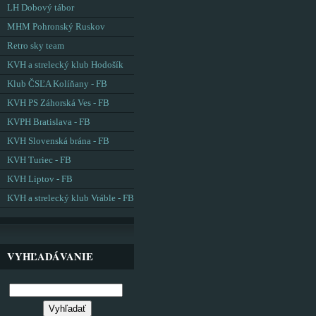
LH Dobový tábor
MHM Pohronský Ruskov
Retro sky team
KVH a strelecký klub Hodošík
Klub ČSĽA Kolíňany - FB
KVH PS Záhorská Ves - FB
KVPH Bratislava - FB
KVH Slovenská brána - FB
KVH Turiec - FB
KVH Liptov - FB
KVH a strelecký klub Vráble - FB
VYHĽADÁVANIE