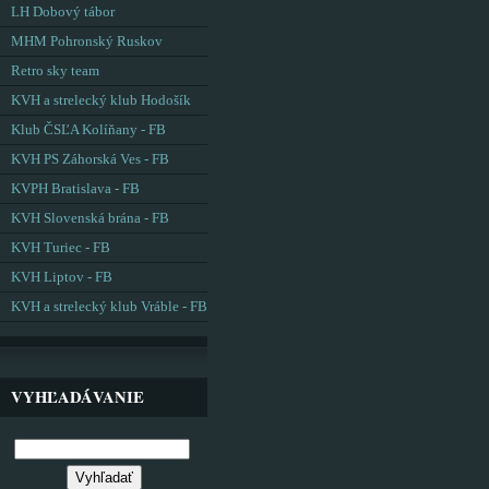
LH Dobový tábor
MHM Pohronský Ruskov
Retro sky team
KVH a strelecký klub Hodošík
Klub ČSĽA Kolíňany - FB
KVH PS Záhorská Ves - FB
KVPH Bratislava - FB
KVH Slovenská brána - FB
KVH Turiec - FB
KVH Liptov - FB
KVH a strelecký klub Vráble - FB
VYHĽADÁVANIE