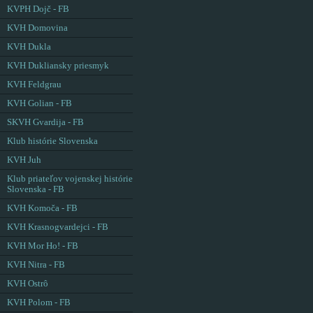
KVPH Dojč - FB
KVH Domovina
KVH Dukla
KVH Dukliansky priesmyk
KVH Feldgrau
KVH Golian - FB
SKVH Gvardija - FB
Klub histórie Slovenska
KVH Juh
Klub priateľov vojenskej histórie
Slovenska - FB
KVH Komoča - FB
KVH Krasnogvardejci - FB
KVH Mor Ho! - FB
KVH Nitra - FB
KVH Ostrô
KVH Polom - FB