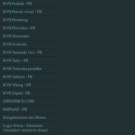
KVH Prašník - FB
KVH Pravda víťazí - FB
KVH Pressburg
KVH Prievidza - FB
KVH Slovensko
KVH Svoboda
KVH Tatranskí vlci - FB
KVH Tatry - FB
KVH Trnavská posádka
KVH Valkýra - FB
KVH Viking - FB
KVH Západ - FB
ZBROJNICE.COM
KHPAaSZ - FB
Kriegsberichter des Heeres
Legis Telum - Združenie
vlastníkov strelných zbraní