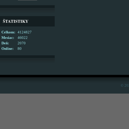
ŠTATISTIKY
Celkom:
4124827
Mesiac:
46022
Deň:
2070
Online:
80
© 20