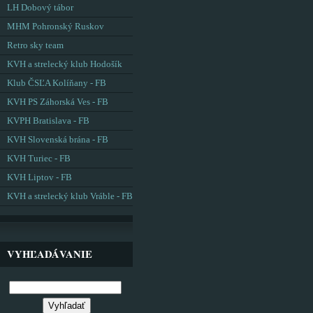
LH Dobový tábor
MHM Pohronský Ruskov
Retro sky team
KVH a strelecký klub Hodošík
Klub ČSĽA Kolíňany - FB
KVH PS Záhorská Ves - FB
KVPH Bratislava - FB
KVH Slovenská brána - FB
KVH Turiec - FB
KVH Liptov - FB
KVH a strelecký klub Vráble - FB
VYHĽADÁVANIE