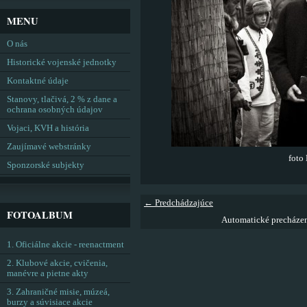
MENU
O nás
Historické vojenské jednotky
Kontaktné údaje
Stanovy, tlačivá, 2 % z dane a
ochrana osobných údajov
Vojaci, KVH a história
Zaujímavé webstránky
foto
Sponzorské subjekty
← Predchádzajúce
FOTOALBUM
Automatické precháze
1. Oficiálne akcie - reenactment
2. Klubové akcie, cvičenia,
manévre a pietne akty
3. Zahraničné misie, múzeá,
burzy a súvisiace akcie