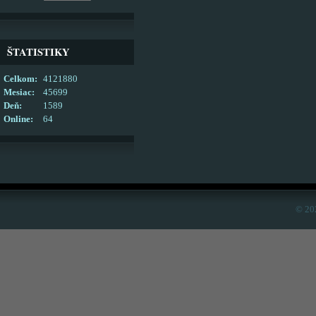
ŠTATISTIKY
Celkom:
4121880
Mesiac:
45699
Deň:
1589
Online:
64
© 20