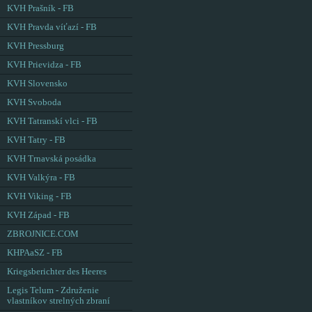
KVH Prašník - FB
KVH Pravda víťazí - FB
KVH Pressburg
KVH Prievidza - FB
KVH Slovensko
KVH Svoboda
KVH Tatranskí vlci - FB
KVH Tatry - FB
KVH Trnavská posádka
KVH Valkýra - FB
KVH Viking - FB
KVH Západ - FB
ZBROJNICE.COM
KHPAaSZ - FB
Kriegsberichter des Heeres
Legis Telum - Združenie
vlastníkov strelných zbraní