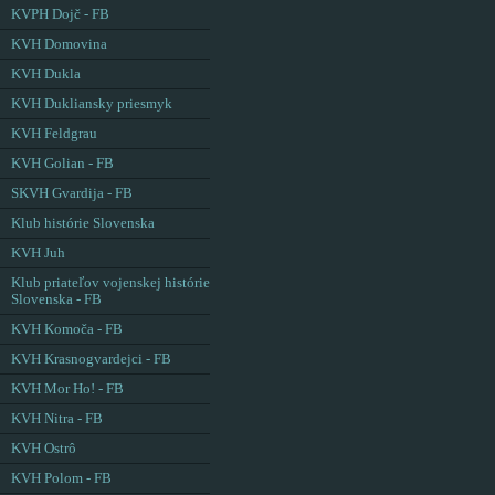
KVPH Dojč - FB
KVH Domovina
KVH Dukla
KVH Dukliansky priesmyk
KVH Feldgrau
KVH Golian - FB
SKVH Gvardija - FB
Klub histórie Slovenska
KVH Juh
Klub priateľov vojenskej histórie
Slovenska - FB
KVH Komoča - FB
KVH Krasnogvardejci - FB
KVH Mor Ho! - FB
KVH Nitra - FB
KVH Ostrô
KVH Polom - FB