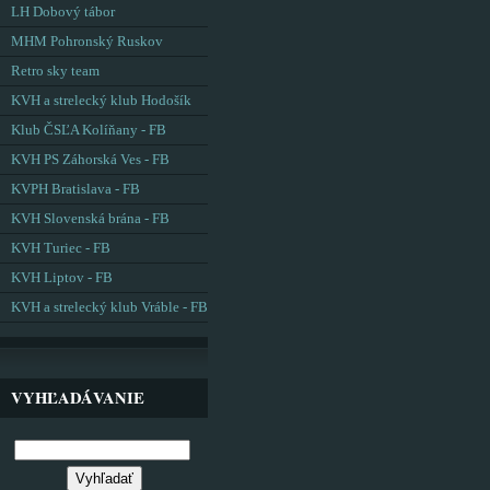
LH Dobový tábor
MHM Pohronský Ruskov
Retro sky team
KVH a strelecký klub Hodošík
Klub ČSĽA Kolíňany - FB
KVH PS Záhorská Ves - FB
KVPH Bratislava - FB
KVH Slovenská brána - FB
KVH Turiec - FB
KVH Liptov - FB
KVH a strelecký klub Vráble - FB
VYHĽADÁVANIE