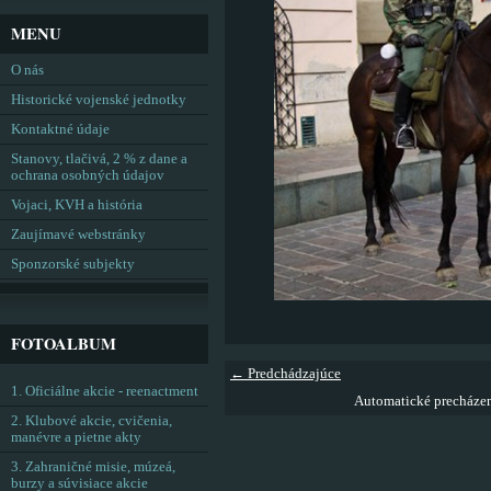
MENU
O nás
Historické vojenské jednotky
Kontaktné údaje
Stanovy, tlačivá, 2 % z dane a
ochrana osobných údajov
Vojaci, KVH a história
Zaujímavé webstránky
Sponzorské subjekty
FOTOALBUM
← Predchádzajúce
1. Oficiálne akcie - reenactment
Automatické precháze
2. Klubové akcie, cvičenia,
manévre a pietne akty
3. Zahraničné misie, múzeá,
burzy a súvisiace akcie