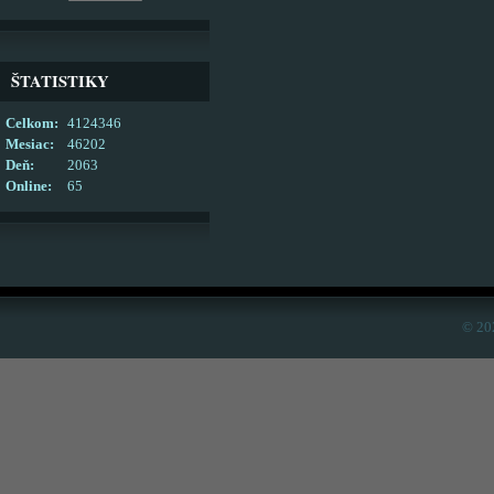
ŠTATISTIKY
Celkom:
4124346
Mesiac:
46202
Deň:
2063
Online:
65
© 20