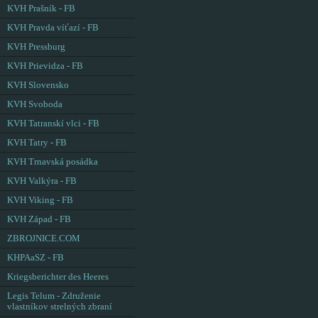
KVH Prašník - FB
KVH Pravda víťazí - FB
KVH Pressburg
KVH Prievidza - FB
KVH Slovensko
KVH Svoboda
KVH Tatranskí vlci - FB
KVH Tatry - FB
KVH Trnavská posádka
KVH Valkýra - FB
KVH Viking - FB
KVH Západ - FB
ZBROJNICE.COM
KHPAaSZ - FB
Kriegsberichter des Heeres
Legis Telum - Združenie
vlastníkov strelných zbraní