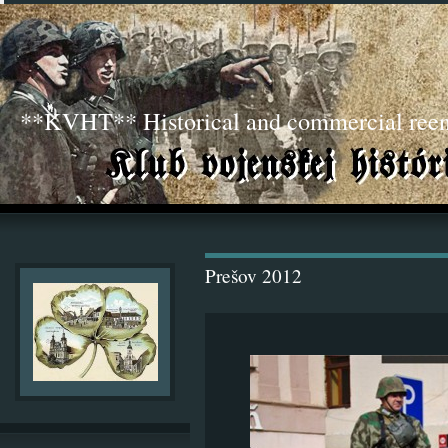
**KVHT** Historical and commercial ree
Prešov 2012