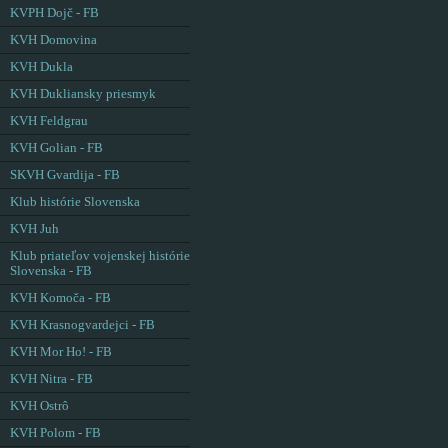
KVPH Dojč - FB
KVH Domovina
KVH Dukla
KVH Dukliansky priesmyk
KVH Feldgrau
KVH Golian - FB
SKVH Gvardija - FB
Klub histórie Slovenska
KVH Juh
Klub priateľov vojenskej histórie
Slovenska - FB
KVH Komoča - FB
KVH Krasnogvardejci - FB
KVH Mor Ho! - FB
KVH Nitra - FB
KVH Ostrô
KVH Polom - FB