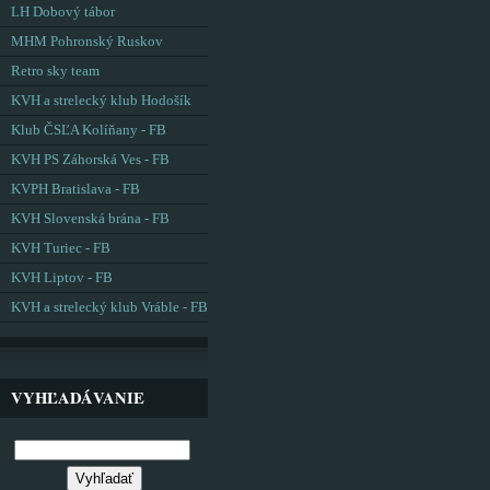
LH Dobový tábor
MHM Pohronský Ruskov
Retro sky team
KVH a strelecký klub Hodošík
Klub ČSĽA Kolíňany - FB
KVH PS Záhorská Ves - FB
KVPH Bratislava - FB
KVH Slovenská brána - FB
KVH Turiec - FB
KVH Liptov - FB
KVH a strelecký klub Vráble - FB
VYHĽADÁVANIE