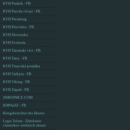
KVH Prašník - FB
KVH Pravda víťazí - FB
KVH Pressburg
KVH Prievidza - FB
KVH Slovensko
KVH Svoboda
KVH Tatranskí vlci - FB
KVH Tatry - FB
KVH Trnavská posádka
KVH Valkýra - FB
KVH Viking - FB
KVH Západ - FB
ZBROJNICE.COM
KHPAaSZ - FB
Kriegsberichter des Heeres
Legis Telum - Združenie
vlastníkov strelných zbraní