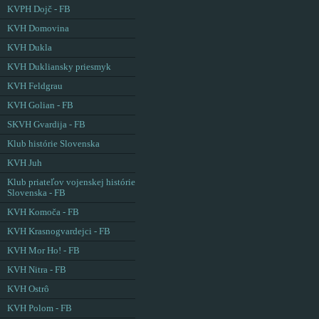
KVPH Dojč - FB
KVH Domovina
KVH Dukla
KVH Dukliansky priesmyk
KVH Feldgrau
KVH Golian - FB
SKVH Gvardija - FB
Klub histórie Slovenska
KVH Juh
Klub priateľov vojenskej histórie
Slovenska - FB
KVH Komoča - FB
KVH Krasnogvardejci - FB
KVH Mor Ho! - FB
KVH Nitra - FB
KVH Ostrô
KVH Polom - FB