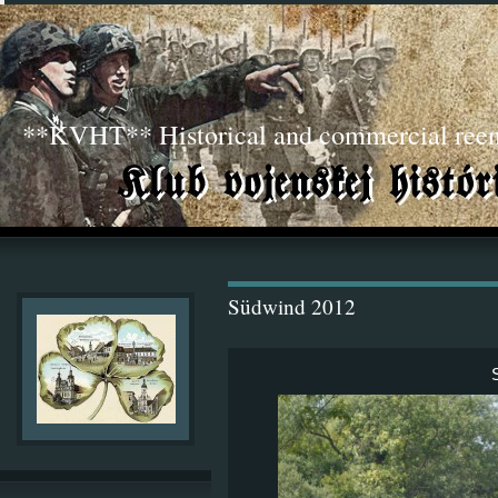
**KVHT** Historical and commercial ree
Südwind 2012