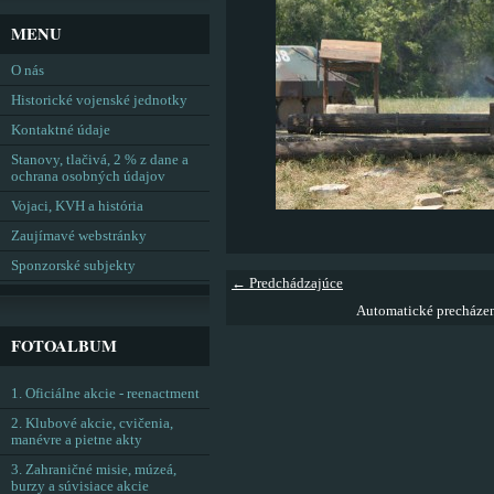
MENU
O nás
Historické vojenské jednotky
Kontaktné údaje
Stanovy, tlačivá, 2 % z dane a
ochrana osobných údajov
Vojaci, KVH a história
Zaujímavé webstránky
Sponzorské subjekty
← Predchádzajúce
Automatické precháze
FOTOALBUM
1. Oficiálne akcie - reenactment
2. Klubové akcie, cvičenia,
manévre a pietne akty
3. Zahraničné misie, múzeá,
burzy a súvisiace akcie