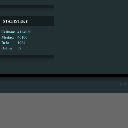
ŠTATISTIKY
Celkom:
4124030
Mesiac:
46100
Deň:
1984
Online:
59
© 20