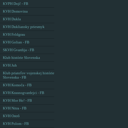
KVPH Dojč - FB
KVH Domovina
KVH Dukla
KVH Dukliansky priesmyk
KVH Feldgrau
KVH Golian - FB
SKVH Gvardija - FB
Klub histórie Slovenska
KVH Juh
Klub priateľov vojenskej histórie
Slovenska - FB
KVH Komoča - FB
KVH Krasnogvardejci - FB
KVH Mor Ho! - FB
KVH Nitra - FB
KVH Ostrô
KVH Polom - FB