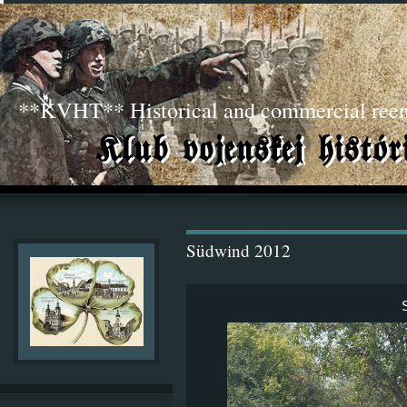
**KVHT** Historical and commercial ree
Südwind 2012