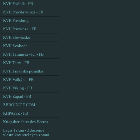
KVH Prašník - FB
KVH Pravda víťazí - FB
KVH Pressburg
KVH Prievidza - FB
KVH Slovensko
KVH Svoboda
KVH Tatranskí vlci - FB
KVH Tatry - FB
KVH Trnavská posádka
KVH Valkýra - FB
KVH Viking - FB
KVH Západ - FB
ZBROJNICE.COM
KHPAaSZ - FB
Kriegsberichter des Heeres
Legis Telum - Združenie
vlastníkov strelných zbraní