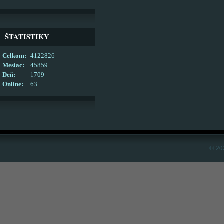
ŠTATISTIKY
Celkom:
4122826
Mesiac:
45859
Deň:
1709
Online:
63
© 20