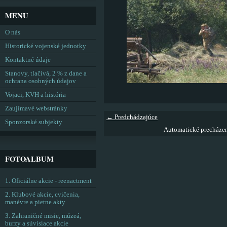
MENU
O nás
Historické vojenské jednotky
Kontaktné údaje
Stanovy, tlačivá, 2 % z dane a
ochrana osobných údajov
Vojaci, KVH a história
Zaujímavé webstránky
← Predchádzajúce
Sponzorské subjekty
Automatické precháze
FOTOALBUM
1. Oficiálne akcie - reenactment
2. Klubové akcie, cvičenia,
manévre a pietne akty
3. Zahraničné misie, múzeá,
burzy a súvisiace akcie