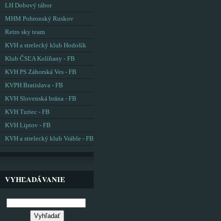
LH Dobový tábor
MHM Pohronský Ruskov
Retro sky team
KVH a strelecký klub Hodošík
Klub ČSĽA Kolíňany - FB
KVH PS Záhorská Ves - FB
KVPH Bratislava - FB
KVH Slovenská brána - FB
KVH Turiec - FB
KVH Liptov - FB
KVH a strelecký klub Vráble - FB
VYHĽADÁVANIE