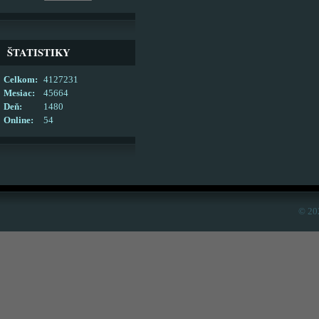
ŠTATISTIKY
Celkom:
4127231
Mesiac:
45664
Deň:
1480
Online:
54
© 20