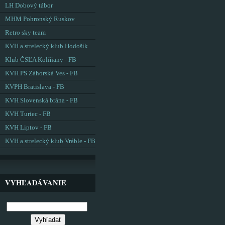
LH Dobový tábor
MHM Pohronský Ruskov
Retro sky team
KVH a strelecký klub Hodošík
Klub ČSĽA Kolíňany - FB
KVH PS Záhorská Ves - FB
KVPH Bratislava - FB
KVH Slovenská brána - FB
KVH Turiec - FB
KVH Liptov - FB
KVH a strelecký klub Vráble - FB
VYHĽADÁVANIE