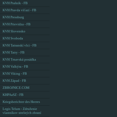
KVH Prašník - FB
KVH Pravda víťazí - FB
KVH Pressburg
KVH Prievidza - FB
KVH Slovensko
KVH Svoboda
KVH Tatranskí vlci - FB
KVH Tatry - FB
KVH Trnavská posádka
KVH Valkýra - FB
KVH Viking - FB
KVH Západ - FB
ZBROJNICE.COM
KHPAaSZ - FB
Kriegsberichter des Heeres
Legis Telum - Združenie
vlastníkov strelných zbraní