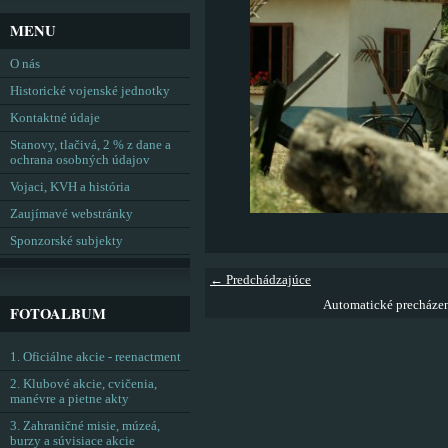
MENU
O nás
Historické vojenské jednotky
Kontaktné údaje
Stanovy, tlačivá, 2 % z dane a
ochrana osobných údajov
Vojaci, KVH a história
Zaujímavé webstránky
Sponzorské subjekty
← Predchádzajúce
Automatické precháze
FOTOALBUM
1. Oficiálne akcie - reenactment
2. Klubové akcie, cvičenia,
manévre a pietne akty
3. Zahraničné misie, múzeá,
burzy a súvisiace akcie