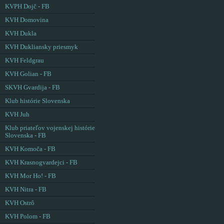
KVPH Dojč - FB
KVH Domovina
KVH Dukla
KVH Dukliansky priesmyk
KVH Feldgrau
KVH Golian - FB
SKVH Gvardija - FB
Klub histórie Slovenska
KVH Juh
Klub priateľov vojenskej histórie
Slovenska - FB
KVH Komoča - FB
KVH Krasnogvardejci - FB
KVH Mor Ho! - FB
KVH Nitra - FB
KVH Ostrô
KVH Polom - FB