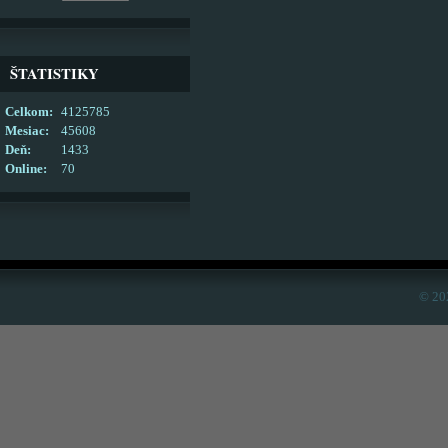
ŠTATISTIKY
Celkom:
4125785
Mesiac:
45608
Deň:
1433
Online:
70
© 20