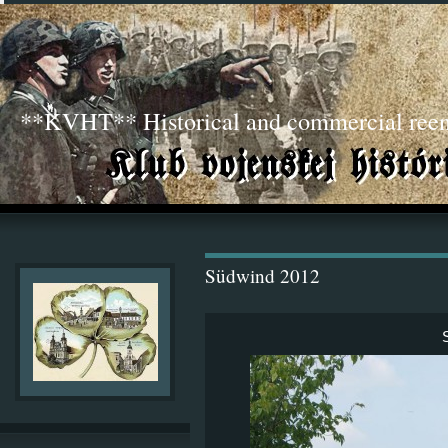
**KVHT** Historical and commercial ree
Südwind 2012