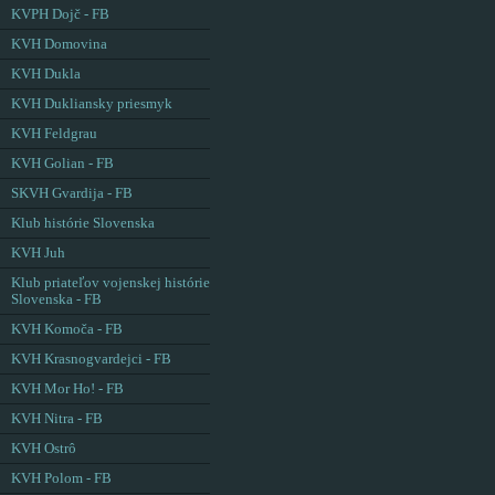
KVPH Dojč - FB
KVH Domovina
KVH Dukla
KVH Dukliansky priesmyk
KVH Feldgrau
KVH Golian - FB
SKVH Gvardija - FB
Klub histórie Slovenska
KVH Juh
Klub priateľov vojenskej histórie
Slovenska - FB
KVH Komoča - FB
KVH Krasnogvardejci - FB
KVH Mor Ho! - FB
KVH Nitra - FB
KVH Ostrô
KVH Polom - FB