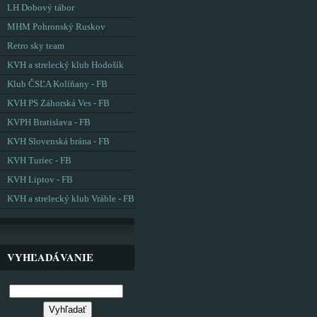
LH Dobový tábor
MHM Pohronský Ruskov
Retro sky team
KVH a strelecký klub Hodošík
Klub ČSĽA Kolíňany - FB
KVH PS Záhorská Ves - FB
KVPH Bratislava - FB
KVH Slovenská brána - FB
KVH Turiec - FB
KVH Liptov - FB
KVH a strelecký klub Vráble - FB
VYHĽADÁVANIE