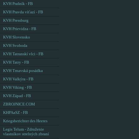
KVH Prašník - FB
KVH Pravda víťazí - FB
KVH Pressburg
KVH Prievidza - FB
KVH Slovensko
KVH Svoboda
KVH Tatranskí vlci - FB
KVH Tatry - FB
KVH Trnavská posádka
KVH Valkýra - FB
KVH Viking - FB
KVH Západ - FB
ZBROJNICE.COM
KHPAaSZ - FB
Kriegsberichter des Heeres
Legis Telum - Združenie
vlastníkov strelných zbraní