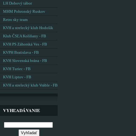
LH Dobový tábor
MHM Pohronský Ruskov
Retro sky team
KVH a strelecký klub Hodošík
Klub ČSĽA Kolíňany - FB
KVH PS Záhorská Ves - FB
KVPH Bratislava - FB
KVH Slovenská brána - FB
KVH Turiec - FB
KVH Liptov - FB
KVH a strelecký klub Vráble - FB
VYHĽADÁVANIE