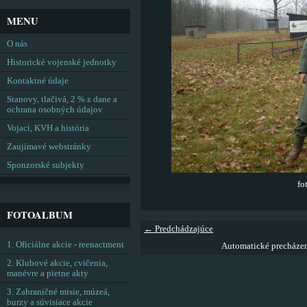
MENU
O nás
Historické vojenské jednotky
Kontaktné údaje
Stanovy, tlačivá, 2 % z dane a
ochrana osobných údajov
Vojaci, KVH a história
Zaujímavé webstránky
Sponzorské subjekty
fo
FOTOALBUM
← Predchádzajúce
1. Oficiálne akcie - reenactment
Automatické precháze
2. Klubové akcie, cvičenia,
manévre a pietne akty
3. Zahraničné misie, múzeá,
burzy a súvisiace akcie