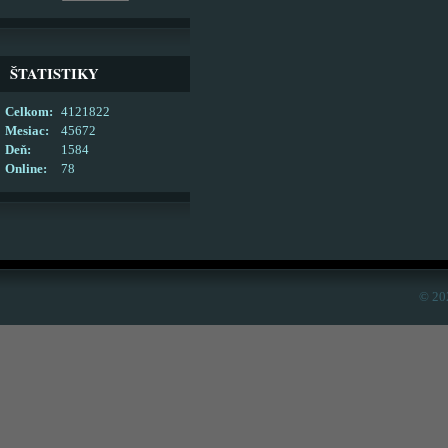
ŠTATISTIKY
Celkom:
4121822
Mesiac:
45672
Deň:
1584
Online:
78
© 20