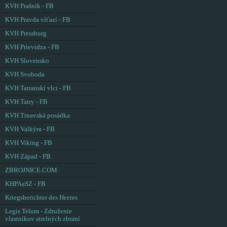
KVH Prašník - FB
KVH Pravda víťazí - FB
KVH Pressburg
KVH Prievidza - FB
KVH Slovensko
KVH Svoboda
KVH Tatranskí vlci - FB
KVH Tatry - FB
KVH Trnavská posádka
KVH Valkýra - FB
KVH Viking - FB
KVH Západ - FB
ZBROJNICE.COM
KHPAaSZ - FB
Kriegsberichter des Heeres
Legis Telum - Združenie
vlastníkov strelných zbraní