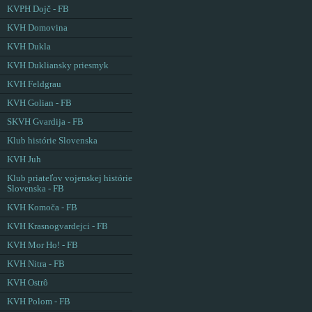
KVPH Dojč - FB
KVH Domovina
KVH Dukla
KVH Dukliansky priesmyk
KVH Feldgrau
KVH Golian - FB
SKVH Gvardija - FB
Klub histórie Slovenska
KVH Juh
Klub priateľov vojenskej histórie
Slovenska - FB
KVH Komoča - FB
KVH Krasnogvardejci - FB
KVH Mor Ho! - FB
KVH Nitra - FB
KVH Ostrô
KVH Polom - FB