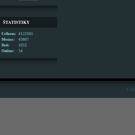
ŠTATISTIKY
Celkom:
4122501
Mesiac:
45807
Deň:
1652
Online:
54
© 20