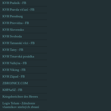
KVH Prašník - FB
KVH Pravda víťazí - FB
KVH Pressburg
KVH Prievidza - FB
KVH Slovensko
KVH Svoboda
KVH Tatranskí vlci - FB
KVH Tatry - FB
KVH Trnavská posádka
KVH Valkýra - FB
KVH Viking - FB
KVH Západ - FB
ZBROJNICE.COM
KHPAaSZ - FB
Kriegsberichter des Heeres
Legis Telum - Združenie
vlastníkov strelných zbraní