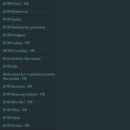
KVPH Dojč - FB
KVH Domovina
KVH Dukla
KVH Dukliansky priesmyk
KVH Feldgrau
KVH Golian - FB
SKVH Gvardija - FB
Klub histórie Slovenska
KVH Juh
Klub priateľov vojenskej histórie
Slovenska - FB
KVH Komoča - FB
KVH Krasnogvardejci - FB
KVH Mor Ho! - FB
KVH Nitra - FB
KVH Ostrô
KVH Polom - FB