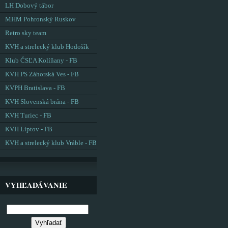
LH Dobový tábor
MHM Pohronský Ruskov
Retro sky team
KVH a strelecký klub Hodošík
Klub ČSĽA Kolíňany - FB
KVH PS Záhorská Ves - FB
KVPH Bratislava - FB
KVH Slovenská brána - FB
KVH Turiec - FB
KVH Liptov - FB
KVH a strelecký klub Vráble - FB
VYHĽADÁVANIE