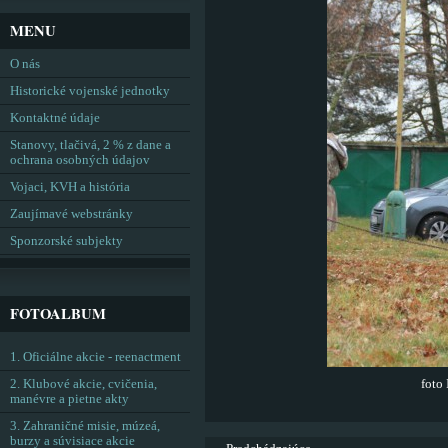
MENU
O nás
Historické vojenské jednotky
Kontaktné údaje
Stanovy, tlačivá, 2 % z dane a
ochrana osobných údajov
Vojaci, KVH a história
Zaujímavé webstránky
Sponzorské subjekty
FOTOALBUM
1. Oficiálne akcie - reenactment
2. Klubové akcie, cvičenia,
foto 
manévre a pietne akty
3. Zahraničné misie, múzeá,
burzy a súvisiace akcie