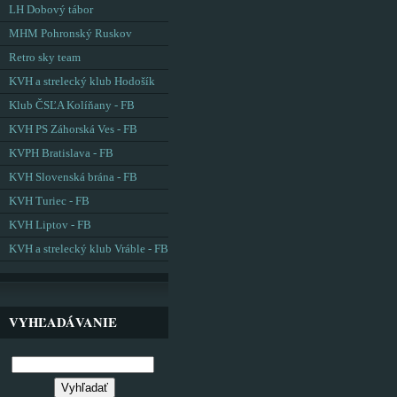
LH Dobový tábor
MHM Pohronský Ruskov
Retro sky team
KVH a strelecký klub Hodošík
Klub ČSĽA Kolíňany - FB
KVH PS Záhorská Ves - FB
KVPH Bratislava - FB
KVH Slovenská brána - FB
KVH Turiec - FB
KVH Liptov - FB
KVH a strelecký klub Vráble - FB
VYHĽADÁVANIE