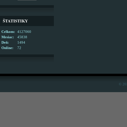
ŠTATISTIKY
Celkom:
4127060
Mesiac:
45838
Deň:
1494
Online:
72
© 20