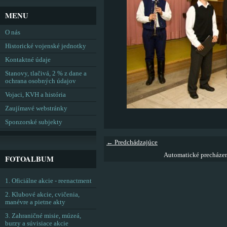
MENU
O nás
Historické vojenské jednotky
Kontaktné údaje
Stanovy, tlačivá, 2 % z dane a
ochrana osobných údajov
Vojaci, KVH a história
Zaujímavé webstránky
Sponzorské subjekty
← Predchádzajúce
Automatické precháze
FOTOALBUM
1. Oficiálne akcie - reenactment
2. Klubové akcie, cvičenia,
manévre a pietne akty
3. Zahraničné misie, múzeá,
burzy a súvisiace akcie