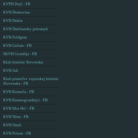
KVPH Dojč - FB
KVH Domovina
KVH Dukla
KVH Dukliansky priesmyk
KVH Feldgrau
KVH Golian - FB
SKVH Gvardija - FB
Klub histórie Slovenska
KVH Juh
Klub priateľov vojenskej histórie
Slovenska - FB
KVH Komoča - FB
KVH Krasnogvardejci - FB
KVH Mor Ho! - FB
KVH Nitra - FB
KVH Ostrô
KVH Polom - FB