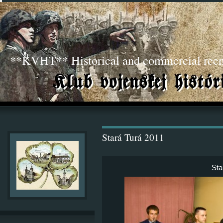
**KVHT** Historical and commercial ree
Stará Turá 2011
Sta