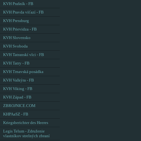
KVH Prašník - FB
KVH Pravda víťazí - FB
KVH Pressburg
KVH Prievidza - FB
KVH Slovensko
KVH Svoboda
KVH Tatranskí vlci - FB
KVH Tatry - FB
KVH Trnavská posádka
KVH Valkýra - FB
KVH Viking - FB
KVH Západ - FB
ZBROJNICE.COM
KHPAaSZ - FB
Kriegsberichter des Heeres
Legis Telum - Združenie
vlastníkov strelných zbraní