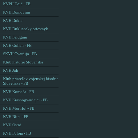
KVPH Dojč - FB
KVH Domovina
KVH Dukla
KVH Dukliansky priesmyk
KVH Feldgrau
KVH Golian - FB
SKVH Gvardija - FB
Klub histórie Slovenska
KVH Juh
Klub priateľov vojenskej histórie
Slovenska - FB
KVH Komoča - FB
KVH Krasnogvardejci - FB
KVH Mor Ho! - FB
KVH Nitra - FB
KVH Ostrô
KVH Polom - FB