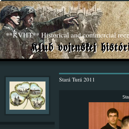
**KVHT** Historical and commercial ree
Stará Turá 2011
Sta