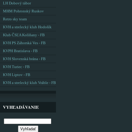
LH Dobový tábor
MHM Pohronský Ruskov
Retro sky team
KVH a strelecký klub Hodošík
Klub ČSĽA Kolíňany - FB
KVH PS Záhorská Ves - FB
KVPH Bratislava - FB
KVH Slovenská brána - FB
KVH Turiec - FB
KVH Liptov - FB
KVH a strelecký klub Vráble - FB
VYHĽADÁVANIE