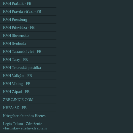
KVH Prašník - FB
KVH Pravda víťazí - FB
KVH Pressburg
KVH Prievidza - FB
KVH Slovensko
KVH Svoboda
KVH Tatranskí vlci - FB
KVH Tatry - FB
KVH Trnavská posádka
KVH Valkýra - FB
KVH Viking - FB
KVH Západ - FB
ZBROJNICE.COM
KHPAaSZ - FB
Kriegsberichter des Heeres
Legis Telum - Združenie
vlastníkov strelných zbraní