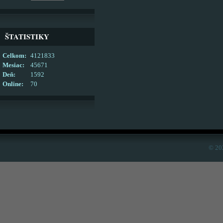
ŠTATISTIKY
Celkom:
4121833
Mesiac:
45671
Deň:
1592
Online:
70
© 20