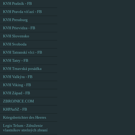
KVH Prašník - FB
KVH Pravda víťazí - FB
KVH Pressburg
KVH Prievidza - FB
KVH Slovensko
KVH Svoboda
KVH Tatranskí vlci - FB
KVH Tatry - FB
KVH Trnavská posádka
KVH Valkýra - FB
KVH Viking - FB
KVH Západ - FB
ZBROJNICE.COM
KHPAaSZ - FB
Kriegsberichter des Heeres
Legis Telum - Združenie
vlastníkov strelných zbraní