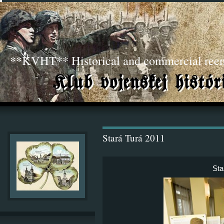
**KVHT** Historical and commercial ree
Stará Turá 2011
Sta