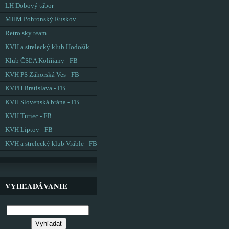
LH Dobový tábor
MHM Pohronský Ruskov
Retro sky team
KVH a strelecký klub Hodošík
Klub ČSĽA Kolíňany - FB
KVH PS Záhorská Ves - FB
KVPH Bratislava - FB
KVH Slovenská brána - FB
KVH Turiec - FB
KVH Liptov - FB
KVH a strelecký klub Vráble - FB
VYHĽADÁVANIE