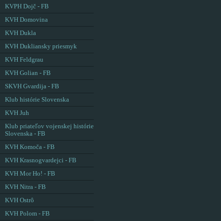
KVPH Dojč - FB
KVH Domovina
KVH Dukla
KVH Dukliansky priesmyk
KVH Feldgrau
KVH Golian - FB
SKVH Gvardija - FB
Klub histórie Slovenska
KVH Juh
Klub priateľov vojenskej histórie
Slovenska - FB
KVH Komoča - FB
KVH Krasnogvardejci - FB
KVH Mor Ho! - FB
KVH Nitra - FB
KVH Ostrô
KVH Polom - FB