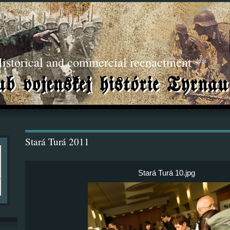
torical and commercial reenactment **
Stará Turá 2011
Stará Turá 10.jpg