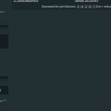
← Predchádzajúce
Naspäť do zložky
Automatické precházenie:
3
|
4
|
5
|
6
|
7
(čas v seku
umov
Y
ska**