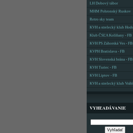
LH Dobový tábor
MHM Pohronský Ruskov
Retro sky team
KVH a strelecký klub Hod
Klub ČSĽA Kolíňany - FB
KVH PS Záhorská Ves - FB
KVPH Bratislava - FB
KVH Slovenská brána - FB
KVH Turiec - FB
KVH Liptov - FB
KVH a strelecký klub Vráb
VYHĽADÁVANIE