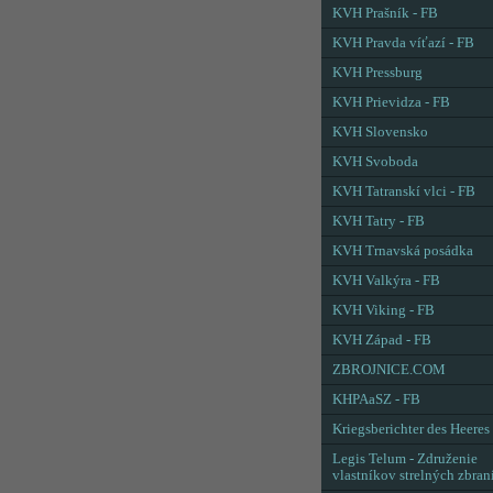
KVH Prašník - FB
KVH Pravda víťazí - FB
KVH Pressburg
KVH Prievidza - FB
KVH Slovensko
KVH Svoboda
KVH Tatranskí vlci - FB
KVH Tatry - FB
KVH Trnavská posádka
KVH Valkýra - FB
KVH Viking - FB
KVH Západ - FB
ZBROJNICE.COM
KHPAaSZ - FB
Kriegsberichter des Heeres
Legis Telum - Združenie
vlastníkov strelných zbran