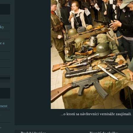
tky
e a
tment
,
...o ktorú sa návštevníci vernisáže zaujímali.
,