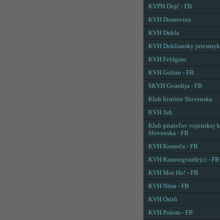
KVPH Dojč - FB
KVH Domovina
KVH Dukla
KVH Dukliansky priesmyk
KVH Feldgrau
KVH Golian - FB
SKVH Gvardija - FB
Klub histórie Slovenska
KVH Juh
Klub priateľov vojenskej h
Slovenska - FB
KVH Komoča - FB
KVH Krasnogvardejci - FB
KVH Mor Ho! - FB
KVH Nitra - FB
KVH Ostrô
KVH Polom - FB