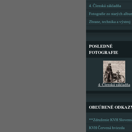
4. Členská základňa
Fotografie zo starých alb
Zbrane, technika a výstroj
POSLEDNÉ
FOTOGRAFIE
4. Členská základňa
OBĽÚBENÉ ODKAZ
**Združenie KVH Sloven
KVH Červená hviezda