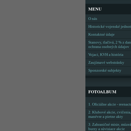
MENU
O nás
Historické vojenské jedno
Kontaktné údaje
Stanovy, tlačivá, 2 % z dan
ochrana osobných údajov
Vojaci, KVH a história
Zaujímavé webstránky
Sponzorské subjekty
FOTOALBUM
1. Oficiálne akcie - reenac
2. Klubové akcie, cvičenia
manévre a pietne akty
3. Zahraničné misie, múzeá
burzy a súvisiace akcie