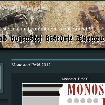
torical and commercial reenactment **
Monostori Erőd 2012
Monostori Erőd 01