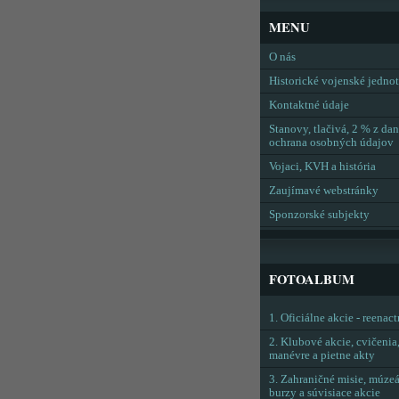
MENU
O nás
Historické vojenské jedno
Kontaktné údaje
Stanovy, tlačivá, 2 % z dan
ochrana osobných údajov
Vojaci, KVH a história
Zaujímavé webstránky
Sponzorské subjekty
FOTOALBUM
1. Oficiálne akcie - reenac
2. Klubové akcie, cvičenia
manévre a pietne akty
3. Zahraničné misie, múzeá
burzy a súvisiace akcie