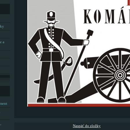
tky
e a
tment
,
,
Naspäť do zložky