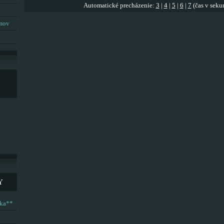
Automatické precházenie:
3
|
4
|
5
|
6
|
7
(čas v seku
umov
Y
ska**