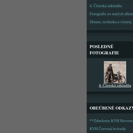
4. Členská základňa
Fotografie zo starých alb
Zbrane, technika a výstroj
POSLEDNÉ
FOTOGRAFIE
4. Členská základňa
OBĽÚBENÉ ODKAZ
**Združenie KVH Sloven
KVH Červená hviezda