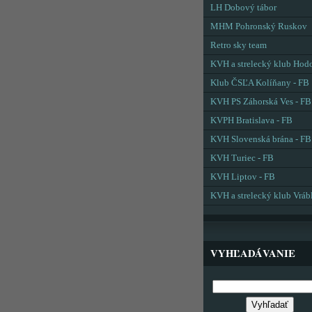
LH Dobový tábor
MHM Pohronský Ruskov
Retro sky team
KVH a strelecký klub Hod
Klub ČSĽA Kolíňany - FB
KVH PS Záhorská Ves - FB
KVPH Bratislava - FB
KVH Slovenská brána - FB
KVH Turiec - FB
KVH Liptov - FB
KVH a strelecký klub Vráb
VYHĽADÁVANIE