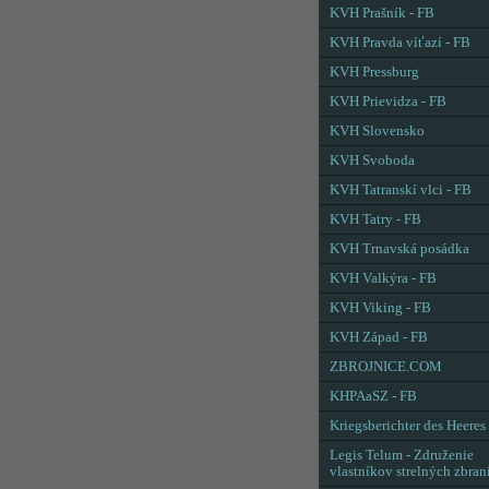
KVH Prašník - FB
KVH Pravda víťazí - FB
KVH Pressburg
KVH Prievidza - FB
KVH Slovensko
KVH Svoboda
KVH Tatranskí vlci - FB
KVH Tatry - FB
KVH Trnavská posádka
KVH Valkýra - FB
KVH Viking - FB
KVH Západ - FB
ZBROJNICE.COM
KHPAaSZ - FB
Kriegsberichter des Heeres
Legis Telum - Združenie
vlastníkov strelných zbran