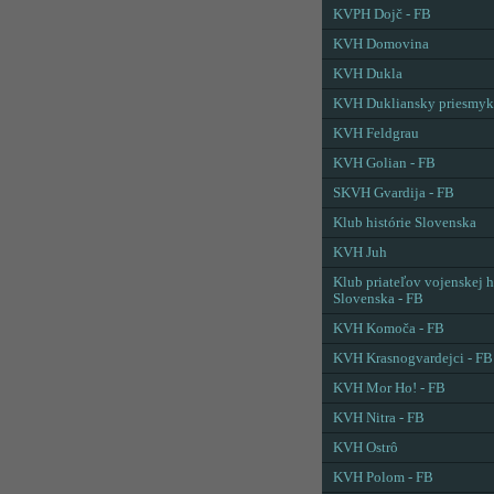
KVPH Dojč - FB
KVH Domovina
KVH Dukla
KVH Dukliansky priesmyk
KVH Feldgrau
KVH Golian - FB
SKVH Gvardija - FB
Klub histórie Slovenska
KVH Juh
Klub priateľov vojenskej h
Slovenska - FB
KVH Komoča - FB
KVH Krasnogvardejci - FB
KVH Mor Ho! - FB
KVH Nitra - FB
KVH Ostrô
KVH Polom - FB