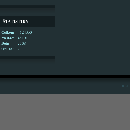
ŠTATISTIKY
Celkom:
4124356
Mesiac:
46191
Deň:
2063
Online:
70
© 20