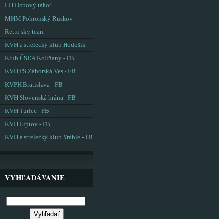
LH Dobový tábor
MHM Pohronský Ruskov
Retro sky team
KVH a strelecký klub Hodošík
Klub ČSĽA Kolíňany - FB
KVH PS Záhorská Ves - FB
KVPH Bratislava - FB
KVH Slovenská brána - FB
KVH Turiec - FB
KVH Liptov - FB
KVH a strelecký klub Vráble - FB
VYHĽADÁVANIE