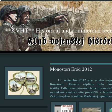
**KVHT** Historical and commercial ree
Monostori Erőd 2012
15. septembra 2012 sme sa ako vojaci 
Komárom. Hlavnou náplňou bola pora
taktiky. Odborným prínosom bola prítomnosť
sa získané znalosti ešte precvičili v bojov
Zväzu vojakov v zálohe Maďarskej republiky