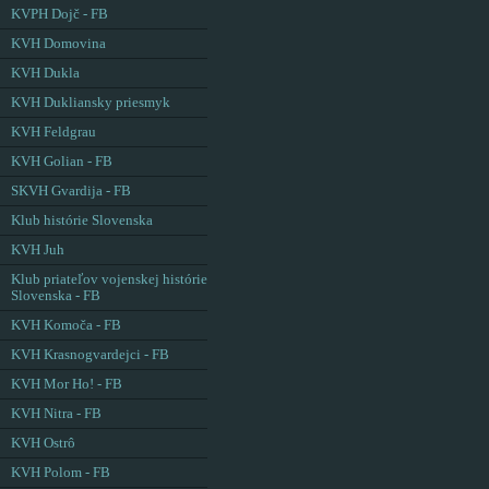
KVPH Dojč - FB
KVH Domovina
KVH Dukla
KVH Dukliansky priesmyk
KVH Feldgrau
KVH Golian - FB
SKVH Gvardija - FB
Klub histórie Slovenska
KVH Juh
Klub priateľov vojenskej histórie
Slovenska - FB
KVH Komoča - FB
KVH Krasnogvardejci - FB
KVH Mor Ho! - FB
KVH Nitra - FB
KVH Ostrô
KVH Polom - FB