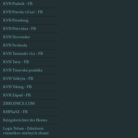
KVH Prašník - FB
KVH Pravda víťazí - FB
KVH Pressburg
KVH Prievidza - FB
KVH Slovensko
KVH Svoboda
KVH Tatranskí vlci - FB
KVH Tatry - FB
KVH Trnavská posádka
KVH Valkýra - FB
KVH Viking - FB
KVH Západ - FB
ZBROJNICE.COM
KHPAaSZ - FB
Kriegsberichter des Heeres
Legis Telum - Združenie
vlastníkov strelných zbraní