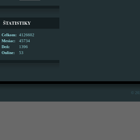
ŠTATISTIKY
Celkom:
4126602
Mesiac:
45734
Deň:
1396
Online:
53
© 20