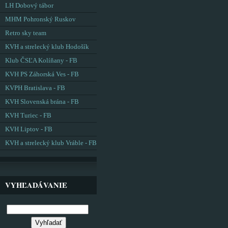
LH Dobový tábor
MHM Pohronský Ruskov
Retro sky team
KVH a strelecký klub Hodošík
Klub ČSĽA Kolíňany - FB
KVH PS Záhorská Ves - FB
KVPH Bratislava - FB
KVH Slovenská brána - FB
KVH Turiec - FB
KVH Liptov - FB
KVH a strelecký klub Vráble - FB
VYHĽADÁVANIE