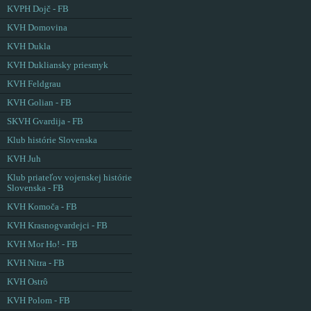
KVPH Dojč - FB
KVH Domovina
KVH Dukla
KVH Dukliansky priesmyk
KVH Feldgrau
KVH Golian - FB
SKVH Gvardija - FB
Klub histórie Slovenska
KVH Juh
Klub priateľov vojenskej histórie
Slovenska - FB
KVH Komoča - FB
KVH Krasnogvardejci - FB
KVH Mor Ho! - FB
KVH Nitra - FB
KVH Ostrô
KVH Polom - FB