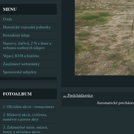
MENU
O nás
Historické vojenské jednotky
Kontaktné údaje
Stanovy, tlačivá, 2 % z dane a
ochrana osobných údajov
Vojaci, KVH a história
Zaujímavé webstránky
Sponzorské subjekty
FOTOALBUM
← Predchádzajúce
Automatické precháze
1. Oficiálne akcie - reenactment
2. Klubové akcie, cvičenia,
manévre a pietne akty
3. Zahraničné misie, múzeá,
burzy a súvisiace akcie