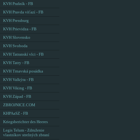
KVH Prašník - FB
KVH Pravda víťazí - FB
KVH Pressburg
KVH Prievidza - FB
KVH Slovensko
KVH Svoboda
KVH Tatranskí vlci - FB
KVH Tatry - FB
KVH Trnavská posádka
KVH Valkýra - FB
KVH Viking - FB
KVH Západ - FB
ZBROJNICE.COM
KHPAaSZ - FB
Kriegsberichter des Heeres
Legis Telum - Združenie
vlastníkov strelných zbraní