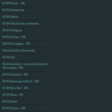
KVPH Dojč - FB
KVH Domovina
KVH Dukla
KVH Dukliansky priesmyk
KVH Feldgrau
KVH Golian - FB
SKVH Gvardija - FB
Klub histórie Slovenska
KVH Juh
Klub priateľov vojenskej histórie
Slovenska - FB
KVH Komoča - FB
KVH Krasnogvardejci - FB
KVH Mor Ho! - FB
KVH Nitra - FB
KVH Ostrô
KVH Polom - FB