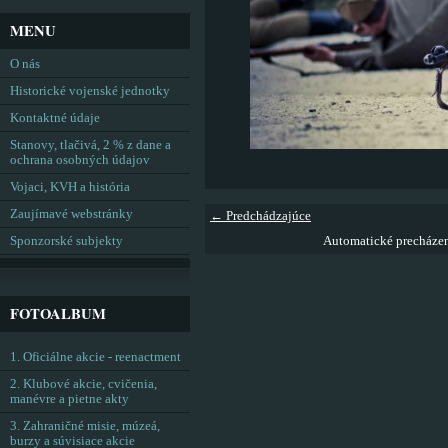
MENU
O nás
Historické vojenské jednotky
Kontaktné údaje
Stanovy, tlačivá, 2 % z dane a
ochrana osobných údajov
Vojaci, KVH a história
Zaujímavé webstránky
← Predchádzajúce
Sponzorské subjekty
Automatické precháze
FOTOALBUM
1. Oficiálne akcie - reenactment
2. Klubové akcie, cvičenia,
manévre a pietne akty
3. Zahraničné misie, múzeá,
burzy a súvisiace akcie