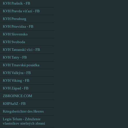
KVH Prašník - FB
KVH Pravda víťazí - FB
KVH Pressburg
KVH Prievidza - FB
KVH Slovensko
KVH Svoboda
KVH Tatranskí vlci - FB
KVH Tatry - FB
KVH Trnavská posádka
KVH Valkýra - FB
KVH Viking - FB
KVH Západ - FB
ZBROJNICE.COM
KHPAaSZ - FB
Kriegsberichter des Heeres
Legis Telum - Združenie
vlastníkov strelných zbraní