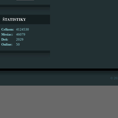
ŠTATISTIKY
Celkom:
4124530
Mesiac:
46079
Deň:
2029
Online:
50
© 20