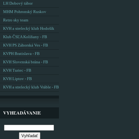
LH Dobový tábor
MHM Pohronský Ruskov
Retro sky team
KVH a strelecký klub Hodošík
Klub ČSĽA Kolíňany - FB
KVH PS Záhorská Ves - FB
KVPH Bratislava - FB
KVH Slovenská brána - FB
KVH Turiec - FB
KVH Liptov - FB
KVH a strelecký klub Vráble - FB
VYHĽADÁVANIE