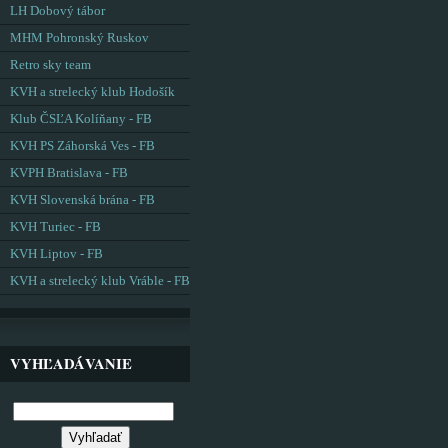
LH Dobový tábor
MHM Pohronský Ruskov
Retro sky team
KVH a strelecký klub Hodošík
Klub ČSĽA Kolíňany - FB
KVH PS Záhorská Ves - FB
KVPH Bratislava - FB
KVH Slovenská brána - FB
KVH Turiec - FB
KVH Liptov - FB
KVH a strelecký klub Vráble - FB
VYHĽADÁVANIE