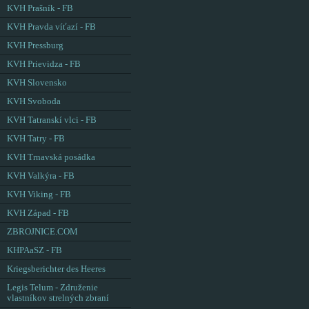
KVH Prašník - FB
KVH Pravda víťazí - FB
KVH Pressburg
KVH Prievidza - FB
KVH Slovensko
KVH Svoboda
KVH Tatranskí vlci - FB
KVH Tatry - FB
KVH Trnavská posádka
KVH Valkýra - FB
KVH Viking - FB
KVH Západ - FB
ZBROJNICE.COM
KHPAaSZ - FB
Kriegsberichter des Heeres
Legis Telum - Združenie
vlastníkov strelných zbraní