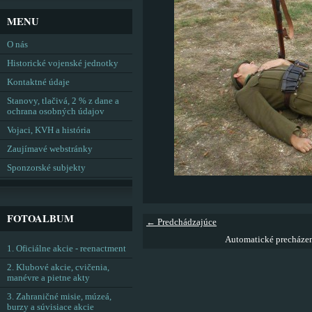
MENU
O nás
Historické vojenské jednotky
Kontaktné údaje
Stanovy, tlačivá, 2 % z dane a
ochrana osobných údajov
Vojaci, KVH a história
Zaujímavé webstránky
Sponzorské subjekty
FOTOALBUM
← Predchádzajúce
Automatické precháze
1. Oficiálne akcie - reenactment
2. Klubové akcie, cvičenia,
manévre a pietne akty
3. Zahraničné misie, múzeá,
burzy a súvisiace akcie