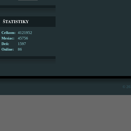
ŠTATISTIKY
Celkom:
4121952
Mesiac:
45756
Deň:
1597
Online:
86
© 20