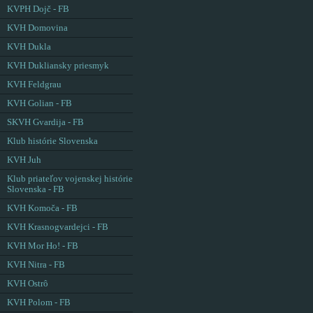
KVPH Dojč - FB
KVH Domovina
KVH Dukla
KVH Dukliansky priesmyk
KVH Feldgrau
KVH Golian - FB
SKVH Gvardija - FB
Klub histórie Slovenska
KVH Juh
Klub priateľov vojenskej histórie
Slovenska - FB
KVH Komoča - FB
KVH Krasnogvardejci - FB
KVH Mor Ho! - FB
KVH Nitra - FB
KVH Ostrô
KVH Polom - FB