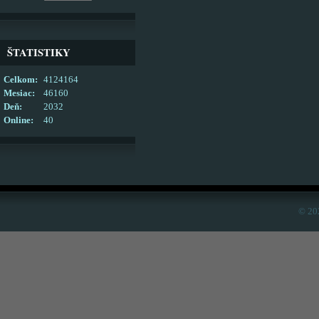
ŠTATISTIKY
Celkom:
4124164
Mesiac:
46160
Deň:
2032
Online:
40
© 20