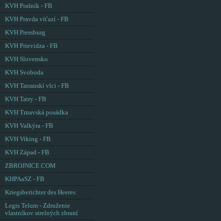
KVH Prašník - FB
KVH Pravda víťazí - FB
KVH Pressburg
KVH Prievidza - FB
KVH Slovensko
KVH Svoboda
KVH Tatranskí vlci - FB
KVH Tatry - FB
KVH Trnavská posádka
KVH Valkýra - FB
KVH Viking - FB
KVH Západ - FB
ZBROJNICE.COM
KHPAaSZ - FB
Kriegsberichter des Heeres
Legis Telum - Združenie
vlastníkov strelných zbraní