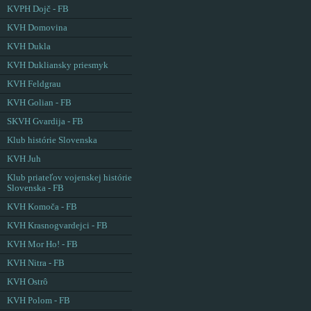
KVPH Dojč - FB
KVH Domovina
KVH Dukla
KVH Dukliansky priesmyk
KVH Feldgrau
KVH Golian - FB
SKVH Gvardija - FB
Klub histórie Slovenska
KVH Juh
Klub priateľov vojenskej histórie
Slovenska - FB
KVH Komoča - FB
KVH Krasnogvardejci - FB
KVH Mor Ho! - FB
KVH Nitra - FB
KVH Ostrô
KVH Polom - FB