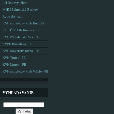
LH Dobový tábor
MHM Pohronský Ruskov
Retro sky team
KVH a strelecký klub Hodošík
Klub ČSĽA Kolíňany - FB
KVH PS Záhorská Ves - FB
KVPH Bratislava - FB
KVH Slovenská brána - FB
KVH Turiec - FB
KVH Liptov - FB
KVH a strelecký klub Vráble - FB
VYHĽADÁVANIE