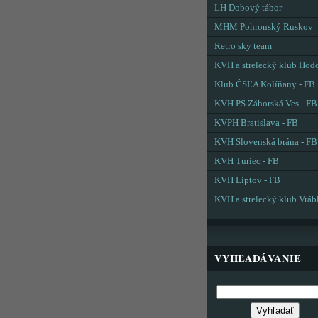
LH Dobový tábor
MHM Pohronský Ruskov
Retro sky team
KVH a strelecký klub Hod
Klub ČSĽA Kolíňany - FB
KVH PS Záhorská Ves - FB
KVPH Bratislava - FB
KVH Slovenská brána - FB
KVH Turiec - FB
KVH Liptov - FB
KVH a strelecký klub Vráb
VYHĽADÁVANIE