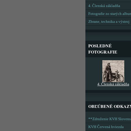
4. Členská základňa
Fotografie zo starých alb
Zbrane, technika a výstroj
POSLEDNÉ
FOTOGRAFIE
4. Členská základňa
OBĽÚBENÉ ODKAZ
**Združenie KVH Sloven
KVH Červená hviezda