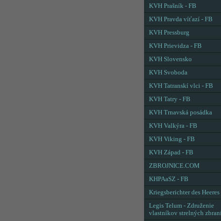
KVH Prašník - FB
KVH Pravda víťazí - FB
KVH Pressburg
KVH Prievidza - FB
KVH Slovensko
KVH Svoboda
KVH Tatranskí vlci - FB
KVH Tatry - FB
KVH Trnavská posádka
KVH Valkýra - FB
KVH Viking - FB
KVH Západ - FB
ZBROJNICE.COM
KHPAaSZ - FB
Kriegsberichter des Heeres
Legis Telum - Združenie
vlastníkov strelných zbran