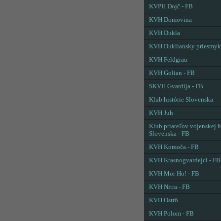
KVPH Dojč - FB
KVH Domovina
KVH Dukla
KVH Dukliansky priesmyk
KVH Feldgrau
KVH Golian - FB
SKVH Gvardija - FB
Klub histórie Slovenska
KVH Juh
Klub priateľov vojenskej h
Slovenska - FB
KVH Komoča - FB
KVH Krasnogvardejci - FB
KVH Mor Ho! - FB
KVH Nitra - FB
KVH Ostrô
KVH Polom - FB