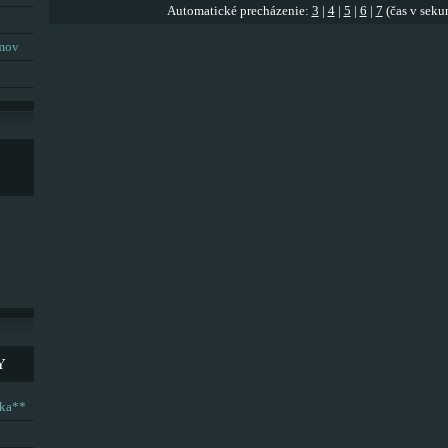
Automatické precházenie:
3
|
4
|
5
|
6
|
7
(čas v seku
umov
Y
ska**