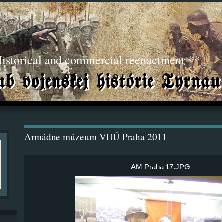
torical and commercial reenactment **
Armádne múzeum VHÚ Praha 2011
AM Praha 17.JPG