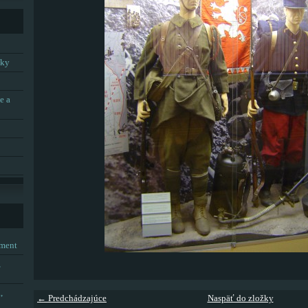
tky
e a
tment
,
,
← Predchádzajúce
Naspäť do zložky