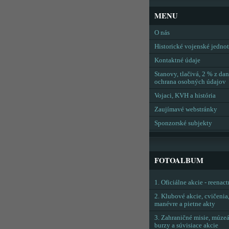
MENU
O nás
Historické vojenské jedno
Kontaktné údaje
Stanovy, tlačivá, 2 % z dan
ochrana osobných údajov
Vojaci, KVH a história
Zaujímavé webstránky
Sponzorské subjekty
FOTOALBUM
1. Oficiálne akcie - reenac
2. Klubové akcie, cvičenia
manévre a pietne akty
3. Zahraničné misie, múzeá
burzy a súvisiace akcie