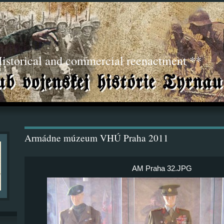
torical and commercial reenactment **
Armádne múzeum VHÚ Praha 2011
AM Praha 32.JPG