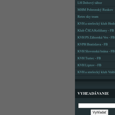
LH Dobový tábor
MHM Pohronský Ruskov
Retro sky team
KVH a strelecký klub Hod
Klub ČSĽA Kolíňany - FB
KVH PS Záhorská Ves - FB
KVPH Bratislava - FB
KVH Slovenská brána - FB
KVH Turiec - FB
KVH Liptov - FB
KVH a strelecký klub Vráb
VYHĽADÁVANIE