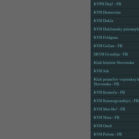
KVPH Dojč - FB
KVH Domovina
KVH Dukla
KVH Dukliansky priesmyk
KVH Feldgrau
KVH Golian - FB
SKVH Gvardija - FB
Klub histórie Slovenska
KVH Juh
Klub priateľov vojenskej h
Slovenska - FB
KVH Komoča - FB
KVH Krasnogvardejci - FB
KVH Mor Ho! - FB
KVH Nitra - FB
KVH Ostrô
KVH Polom - FB