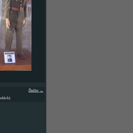
Ďalšie →
ndách)