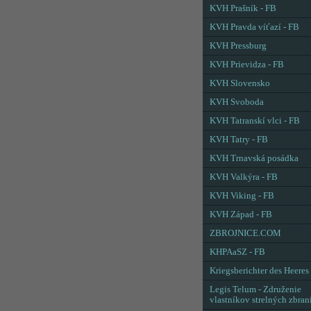
KVH Prašník - FB
KVH Pravda víťazí - FB
KVH Pressburg
KVH Prievidza - FB
KVH Slovensko
KVH Svoboda
KVH Tatranskí vlci - FB
KVH Tatry - FB
KVH Trnavská posádka
KVH Valkýra - FB
KVH Viking - FB
KVH Západ - FB
ZBROJNICE.COM
KHPAaSZ - FB
Kriegsberichter des Heeres
Legis Telum - Združenie
vlastníkov strelných zbran