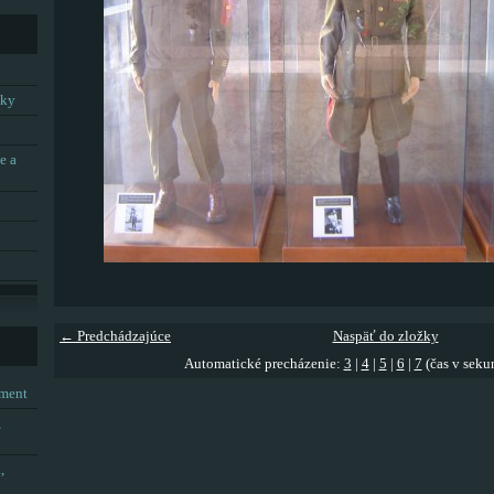
tky
e a
← Predchádzajúce
Naspäť do zložky
Automatické precházenie:
3
|
4
|
5
|
6
|
7
(čas v seku
tment
,
,