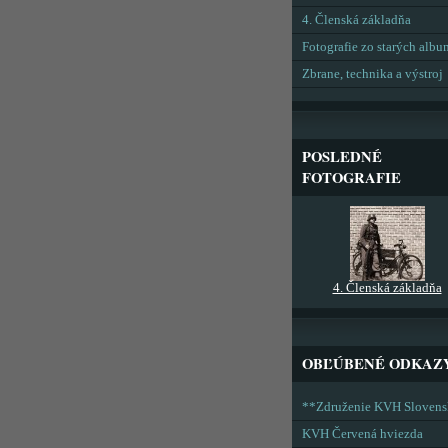
4. Členská základňa
Fotografie zo starých alb
Zbrane, technika a výstroj
POSLEDNÉ
FOTOGRAFIE
4. Členská základňa
OBĽÚBENÉ ODKAZ
**Združenie KVH Sloven
KVH Červená hviezda