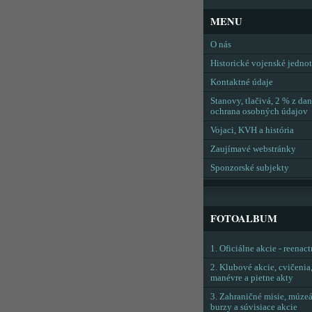
MENU
O nás
Historické vojenské jedno
Kontaktné údaje
Stanovy, tlačivá, 2 % z dan
ochrana osobných údajov
Vojaci, KVH a história
Zaujímavé webstránky
Sponzorské subjekty
FOTOALBUM
1. Oficiálne akcie - reenac
2. Klubové akcie, cvičenia
manévre a pietne akty
3. Zahraničné misie, múzeá
burzy a súvisiace akcie