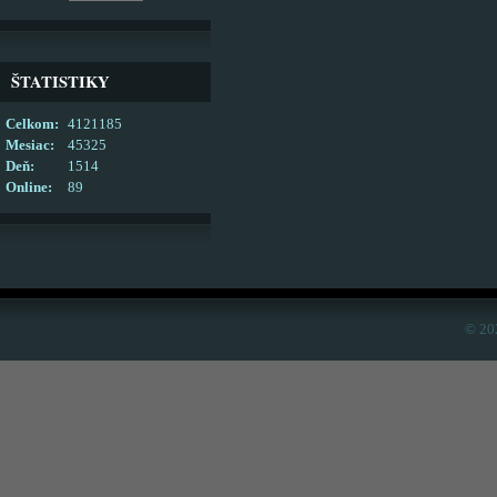
ŠTATISTIKY
Celkom:
4121185
Mesiac:
45325
Deň:
1514
Online:
89
© 20