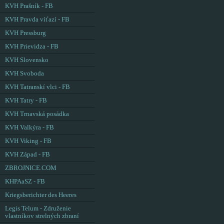
KVH Prašník - FB
KVH Pravda víťazí - FB
KVH Pressburg
KVH Prievidza - FB
KVH Slovensko
KVH Svoboda
KVH Tatranskí vlci - FB
KVH Tatry - FB
KVH Trnavská posádka
KVH Valkýra - FB
KVH Viking - FB
KVH Západ - FB
ZBROJNICE.COM
KHPAaSZ - FB
Kriegsberichter des Heeres
Legis Telum - Združenie
vlastníkov strelných zbraní