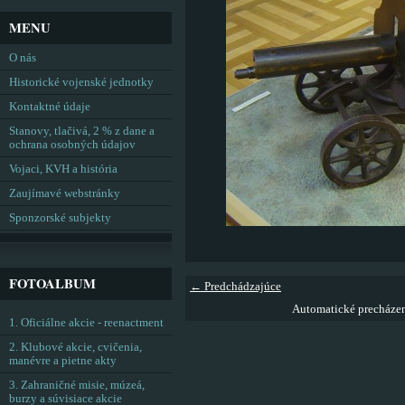
MENU
O nás
Historické vojenské jednotky
Kontaktné údaje
Stanovy, tlačivá, 2 % z dane a
ochrana osobných údajov
Vojaci, KVH a história
Zaujímavé webstránky
Sponzorské subjekty
FOTOALBUM
← Predchádzajúce
Automatické precháze
1. Oficiálne akcie - reenactment
2. Klubové akcie, cvičenia,
manévre a pietne akty
3. Zahraničné misie, múzeá,
burzy a súvisiace akcie