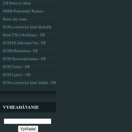
LH Dobový tábor
MHM Pohronský Ruskov
Retro sky team
KVH a strelecký klub Hodošík
Klub ČSĽA Kolíňany - FB
KVH PS Záhorská Ves - FB
KVPH Bratislava - FB
KVH Slovenská brána - FB
KVH Turiec - FB
KVH Liptov - FB
KVH a strelecký klub Vráble - FB
VYHĽADÁVANIE