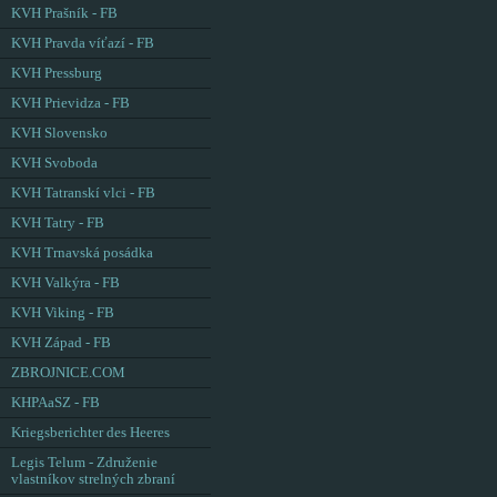
KVH Prašník - FB
KVH Pravda víťazí - FB
KVH Pressburg
KVH Prievidza - FB
KVH Slovensko
KVH Svoboda
KVH Tatranskí vlci - FB
KVH Tatry - FB
KVH Trnavská posádka
KVH Valkýra - FB
KVH Viking - FB
KVH Západ - FB
ZBROJNICE.COM
KHPAaSZ - FB
Kriegsberichter des Heeres
Legis Telum - Združenie
vlastníkov strelných zbraní