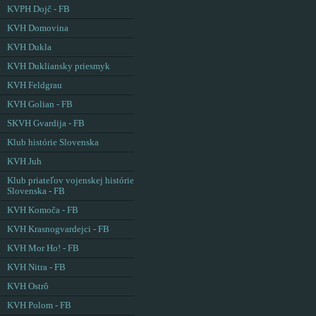
KVPH Dojč - FB
KVH Domovina
KVH Dukla
KVH Dukliansky priesmyk
KVH Feldgrau
KVH Golian - FB
SKVH Gvardija - FB
Klub histórie Slovenska
KVH Juh
Klub priateľov vojenskej histórie
Slovenska - FB
KVH Komoča - FB
KVH Krasnogvardejci - FB
KVH Mor Ho! - FB
KVH Nitra - FB
KVH Ostrô
KVH Polom - FB