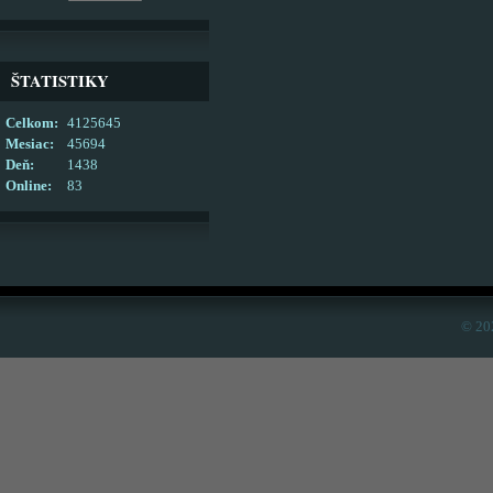
ŠTATISTIKY
Celkom:
4125645
Mesiac:
45694
Deň:
1438
Online:
83
© 20