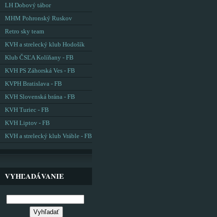
LH Dobový tábor
MHM Pohronský Ruskov
Retro sky team
KVH a strelecký klub Hodošík
Klub ČSĽA Kolíňany - FB
KVH PS Záhorská Ves - FB
KVPH Bratislava - FB
KVH Slovenská brána - FB
KVH Turiec - FB
KVH Liptov - FB
KVH a strelecký klub Vráble - FB
VYHĽADÁVANIE