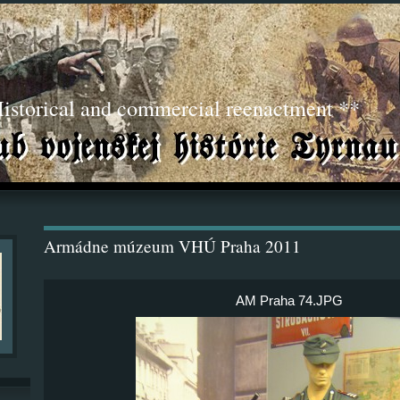
torical and commercial reenactment **
Armádne múzeum VHÚ Praha 2011
AM Praha 74.JPG