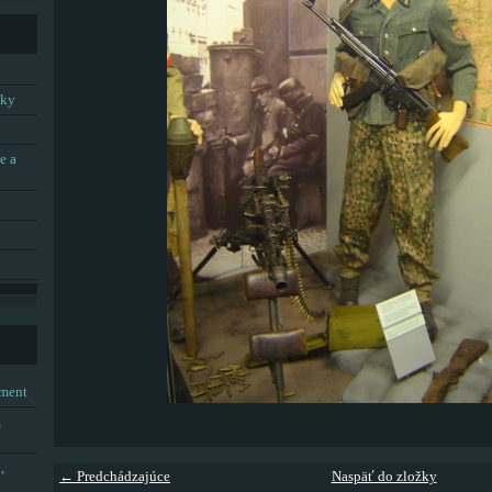
tky
e a
tment
,
,
← Predchádzajúce
Naspäť do zložky