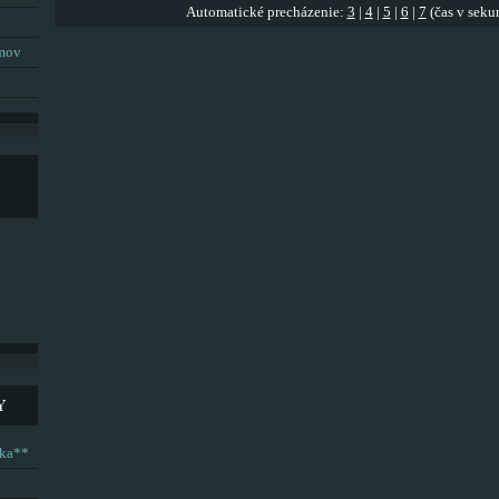
Automatické precházenie:
3
|
4
|
5
|
6
|
7
(čas v seku
umov
Y
ska**