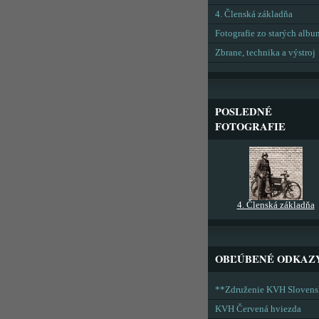
4. Členská základňa
Fotografie zo starých alb
Zbrane, technika a výstroj
POSLEDNÉ
FOTOGRAFIE
4. Členská základňa
OBĽÚBENÉ ODKAZ
**Združenie KVH Sloven
KVH Červená hviezda