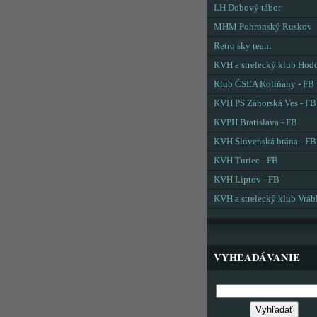
LH Dobový tábor
MHM Pohronský Ruskov
Retro sky team
KVH a strelecký klub Hod
Klub ČSĽA Kolíňany - FB
KVH PS Záhorská Ves - FB
KVPH Bratislava - FB
KVH Slovenská brána - FB
KVH Turiec - FB
KVH Liptov - FB
KVH a strelecký klub Vráb
VYHĽADÁVANIE