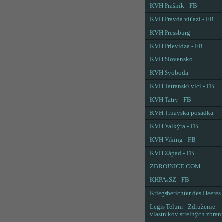
KVH Prašník - FB
KVH Pravda víťazí - FB
KVH Pressburg
KVH Prievidza - FB
KVH Slovensko
KVH Svoboda
KVH Tatranskí vlci - FB
KVH Tatry - FB
KVH Trnavská posádka
KVH Valkýra - FB
KVH Viking - FB
KVH Západ - FB
ZBROJNICE.COM
KHPAaSZ - FB
Kriegsberichter des Heeres
Legis Telum - Združenie
vlastníkov strelných zbran