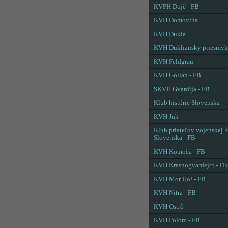
KVPH Dojč - FB
KVH Domovina
KVH Dukla
KVH Dukliansky priesmyk
KVH Feldgrau
KVH Golian - FB
SKVH Gvardija - FB
Klub histórie Slovenska
KVH Juh
Klub priateľov vojenskej h
Slovenska - FB
KVH Komoča - FB
KVH Krasnogvardejci - FB
KVH Mor Ho! - FB
KVH Nitra - FB
KVH Ostrô
KVH Polom - FB