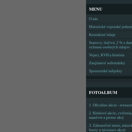
MENU
O nás
Historické vojenské jedno
Kontaktné údaje
Stanovy, tlačivá, 2 % z dan
ochrana osobných údajov
Vojaci, KVH a história
Zaujímavé webstránky
Sponzorské subjekty
FOTOALBUM
1. Oficiálne akcie - reenac
2. Klubové akcie, cvičenia
manévre a pietne akty
3. Zahraničné misie, múzeá
burzy a súvisiace akcie