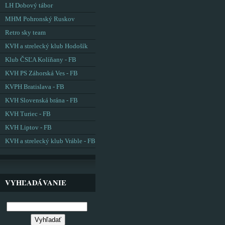
LH Dobový tábor
MHM Pohronský Ruskov
Retro sky team
KVH a strelecký klub Hodošík
Klub ČSĽA Kolíňany - FB
KVH PS Záhorská Ves - FB
KVPH Bratislava - FB
KVH Slovenská brána - FB
KVH Turiec - FB
KVH Liptov - FB
KVH a strelecký klub Vráble - FB
VYHĽADÁVANIE