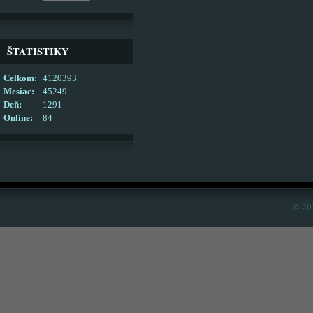
ŠTATISTIKY
Celkom:
4120393
Mesiac:
45249
Deň:
1291
Online:
84
© 20