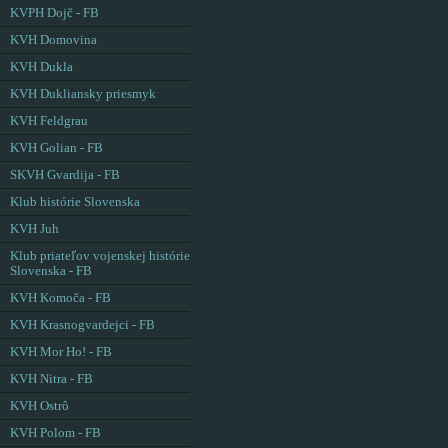
KVPH Dojč - FB
KVH Domovina
KVH Dukla
KVH Dukliansky priesmyk
KVH Feldgrau
KVH Golian - FB
SKVH Gvardija - FB
Klub histórie Slovenska
KVH Juh
Klub priateľov vojenskej histórie
Slovenska - FB
KVH Komoča - FB
KVH Krasnogvardejci - FB
KVH Mor Ho! - FB
KVH Nitra - FB
KVH Ostrô
KVH Polom - FB