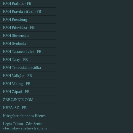
KVH Prašník - FB
KVH Pravda víťazí - FB
KVH Pressburg
KVH Prievidza - FB
KVH Slovensko
KVH Svoboda
KVH Tatranskí vlci - FB
KVH Tatry - FB
KVH Trnavská posádka
KVH Valkýra - FB
KVH Viking - FB
KVH Západ - FB
ZBROJNICE.COM
KHPAaSZ - FB
Kriegsberichter des Heeres
Legis Telum - Združenie
vlastníkov strelných zbraní