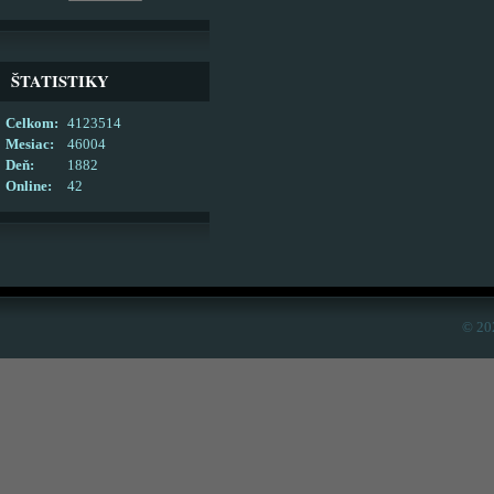
ŠTATISTIKY
Celkom:
4123514
Mesiac:
46004
Deň:
1882
Online:
42
© 20