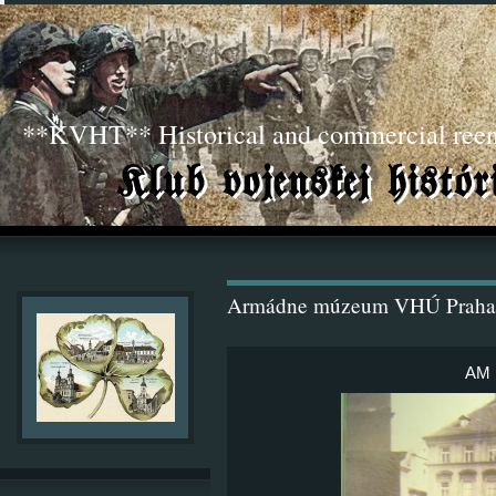
**KVHT** Historical and commercial ree
Armádne múzeum VHÚ Praha
AM 