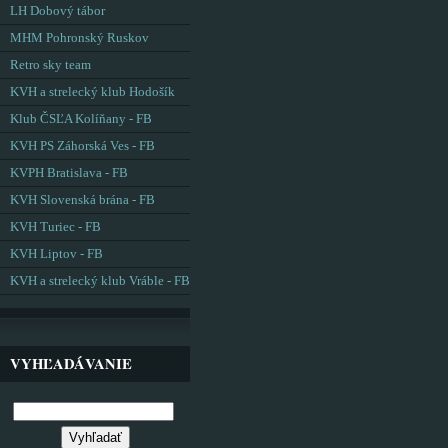
LH Dobový tábor
MHM Pohronský Ruskov
Retro sky team
KVH a strelecký klub Hodošík
Klub ČSĽA Kolíňany - FB
KVH PS Záhorská Ves - FB
KVPH Bratislava - FB
KVH Slovenská brána - FB
KVH Turiec - FB
KVH Liptov - FB
KVH a strelecký klub Vráble - FB
VYHĽADÁVANIE