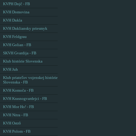
KVPH Dojč - FB
KVH Domovina
KVH Dukla
KVH Dukliansky priesmyk
KVH Feldgrau
KVH Golian - FB
SKVH Gvardija - FB
Klub histórie Slovenska
KVH Juh
Klub priateľov vojenskej histórie
Slovenska - FB
KVH Komoča - FB
KVH Krasnogvardejci - FB
KVH Mor Ho! - FB
KVH Nitra - FB
KVH Ostrô
KVH Polom - FB