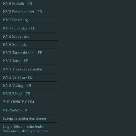
KVH Prašník - FB
KVH Pravda víťazí - FB
KVH Pressburg
KVH Prievidza - FB
KVH Slovensko
KVH Svoboda
KVH Tatranskí vlci - FB
KVH Tatry - FB
KVH Trnavská posádka
KVH Valkýra - FB
KVH Viking - FB
KVH Západ - FB
ZBROJNICE.COM
KHPAaSZ - FB
Kriegsberichter des Heeres
Legis Telum - Združenie
vlastníkov strelných zbraní