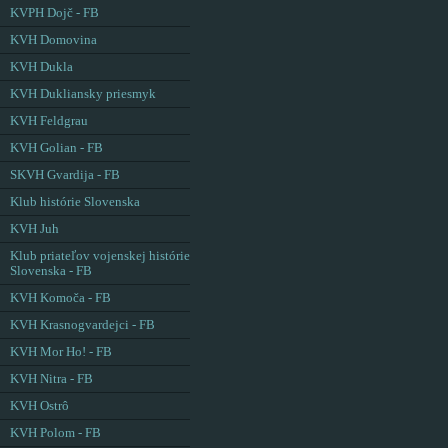
KVPH Dojč - FB
KVH Domovina
KVH Dukla
KVH Dukliansky priesmyk
KVH Feldgrau
KVH Golian - FB
SKVH Gvardija - FB
Klub histórie Slovenska
KVH Juh
Klub priateľov vojenskej histórie
Slovenska - FB
KVH Komoča - FB
KVH Krasnogvardejci - FB
KVH Mor Ho! - FB
KVH Nitra - FB
KVH Ostrô
KVH Polom - FB