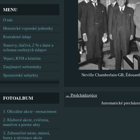
MENU
O nás
Historické vojenské jednotky
Kontaktné údaje
Stanovy, tlačivá, 2 % z dane a
ochrana osobných údajov
Vojaci, KVH a história
Zaujímavé webstránky
Neville Chamberlain-GB, Édouard D
Sponzorské subjekty
← Predchádzajúce
FOTOALBUM
Automatické precháze
1. Oficiálne akcie - reenactment
2. Klubové akcie, cvičenia,
manévre a pietne akty
3. Zahraničné misie, múzeá,
burzy a súvisiace akcie