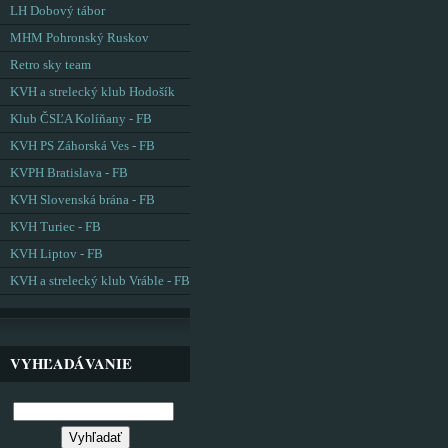
LH Dobový tábor
MHM Pohronský Ruskov
Retro sky team
KVH a strelecký klub Hodošík
Klub ČSĽA Kolíňany - FB
KVH PS Záhorská Ves - FB
KVPH Bratislava - FB
KVH Slovenská brána - FB
KVH Turiec - FB
KVH Liptov - FB
KVH a strelecký klub Vráble - FB
VYHĽADÁVANIE