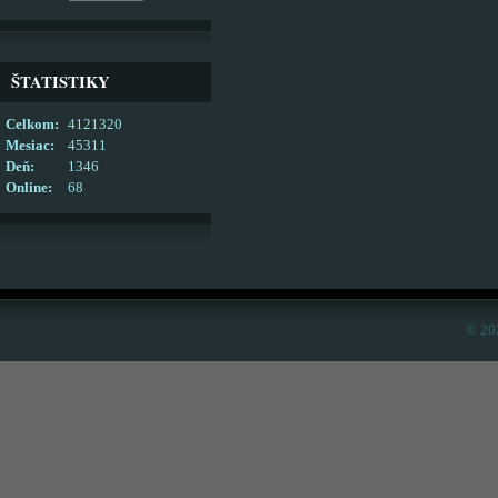
ŠTATISTIKY
Celkom:
4121320
Mesiac:
45311
Deň:
1346
Online:
68
© 20