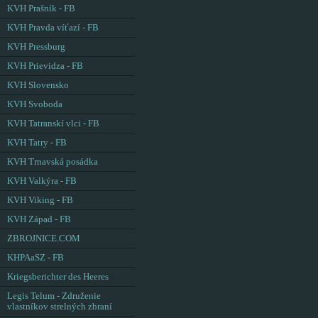
KVH Prašník - FB
KVH Pravda víťazí - FB
KVH Pressburg
KVH Prievidza - FB
KVH Slovensko
KVH Svoboda
KVH Tatranskí vlci - FB
KVH Tatry - FB
KVH Trnavská posádka
KVH Valkýra - FB
KVH Viking - FB
KVH Západ - FB
ZBROJNICE.COM
KHPAaSZ - FB
Kriegsberichter des Heeres
Legis Telum - Združenie
vlastníkov strelných zbraní