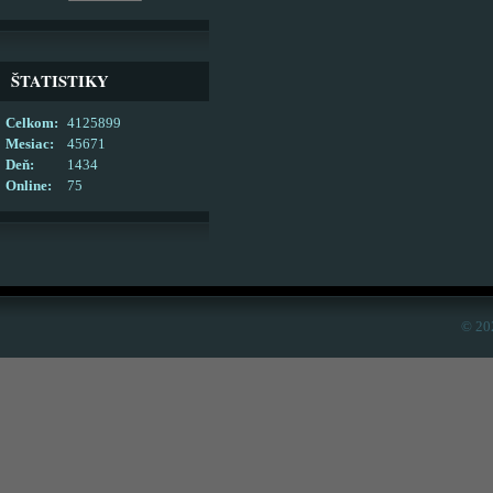
ŠTATISTIKY
Celkom:
4125899
Mesiac:
45671
Deň:
1434
Online:
75
© 20