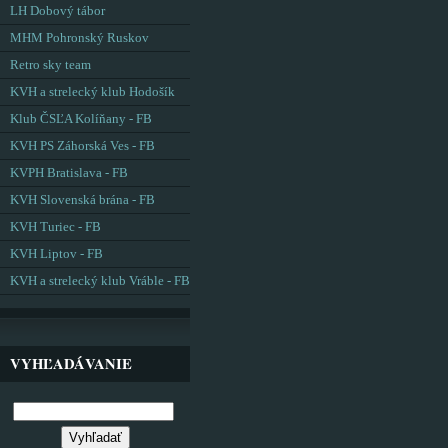
LH Dobový tábor
MHM Pohronský Ruskov
Retro sky team
KVH a strelecký klub Hodošík
Klub ČSĽA Kolíňany - FB
KVH PS Záhorská Ves - FB
KVPH Bratislava - FB
KVH Slovenská brána - FB
KVH Turiec - FB
KVH Liptov - FB
KVH a strelecký klub Vráble - FB
VYHĽADÁVANIE