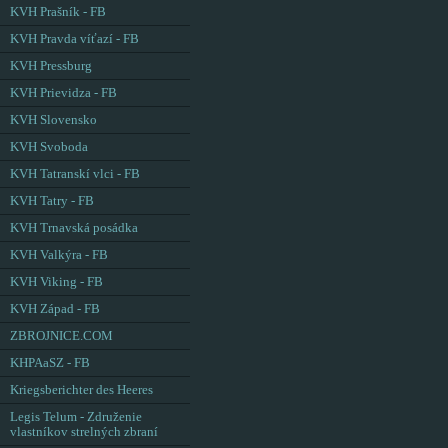
KVH Prašník - FB
KVH Pravda víťazí - FB
KVH Pressburg
KVH Prievidza - FB
KVH Slovensko
KVH Svoboda
KVH Tatranskí vlci - FB
KVH Tatry - FB
KVH Trnavská posádka
KVH Valkýra - FB
KVH Viking - FB
KVH Západ - FB
ZBROJNICE.COM
KHPAaSZ - FB
Kriegsberichter des Heeres
Legis Telum - Združenie
vlastníkov strelných zbraní