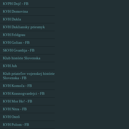
KVPH Dojč - FB
KVH Domovina
KVH Dukla
KVH Dukliansky priesmyk
KVH Feldgrau
KVH Golian - FB
SKVH Gvardija - FB
Klub histórie Slovenska
KVH Juh
Klub priateľov vojenskej histórie
Slovenska - FB
KVH Komoča - FB
KVH Krasnogvardejci - FB
KVH Mor Ho! - FB
KVH Nitra - FB
KVH Ostrô
KVH Polom - FB