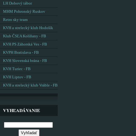
LH Dobový tábor
MHM Pohronský Ruskov
Retro sky team
KVH a strelecký klub Hodošík
Klub ČSĽA Kolíňany - FB
KVH PS Záhorská Ves - FB
KVPH Bratislava - FB
KVH Slovenská brána - FB
KVH Turiec - FB
KVH Liptov - FB
KVH a strelecký klub Vráble - FB
VYHĽADÁVANIE