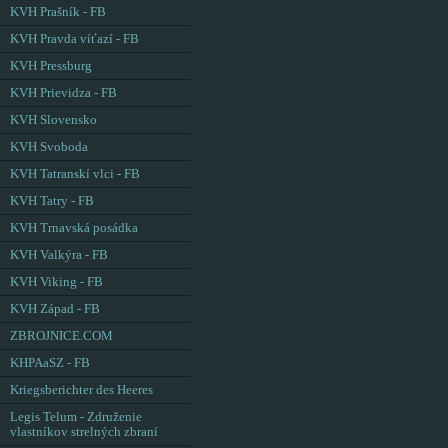
KVH Prašník - FB
KVH Pravda víťazí - FB
KVH Pressburg
KVH Prievidza - FB
KVH Slovensko
KVH Svoboda
KVH Tatranskí vlci - FB
KVH Tatry - FB
KVH Trnavská posádka
KVH Valkýra - FB
KVH Viking - FB
KVH Západ - FB
ZBROJNICE.COM
KHPAaSZ - FB
Kriegsberichter des Heeres
Legis Telum - Združenie
vlastníkov strelných zbraní