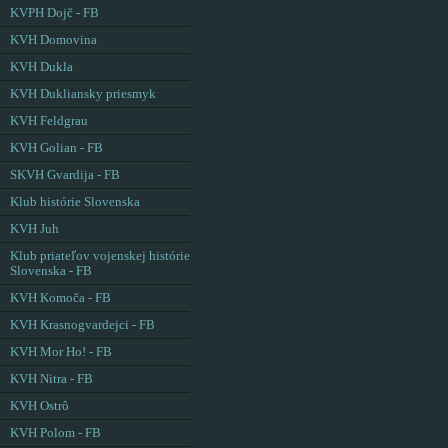
KVPH Dojč - FB
KVH Domovina
KVH Dukla
KVH Dukliansky priesmyk
KVH Feldgrau
KVH Golian - FB
SKVH Gvardija - FB
Klub histórie Slovenska
KVH Juh
Klub priateľov vojenskej histórie
Slovenska - FB
KVH Komoča - FB
KVH Krasnogvardejci - FB
KVH Mor Ho! - FB
KVH Nitra - FB
KVH Ostrô
KVH Polom - FB