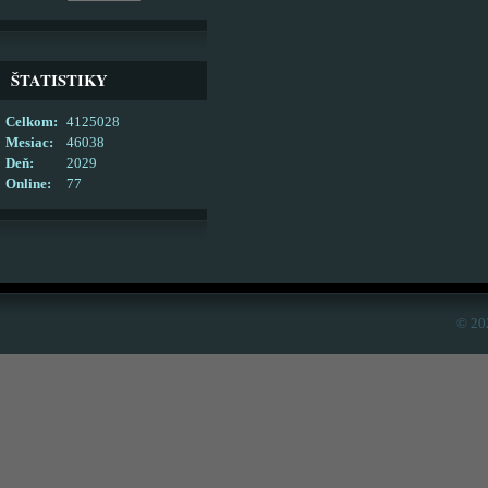
ŠTATISTIKY
Celkom:
4125028
Mesiac:
46038
Deň:
2029
Online:
77
© 20