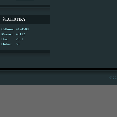
ŠTATISTIKY
Celkom:
4124500
Mesiac:
46112
Deň:
2031
Online:
58
© 20