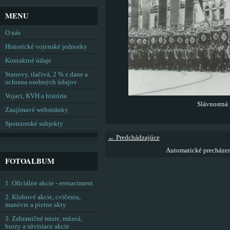
MENU
O nás
Historické vojenské jednotky
Kontaktné údaje
Stanovy, tlačivá, 2 % z dane a
ochrana osobných údajov
Vojaci, KVH a história
Slávnostná 
Zaujímavé webstránky
Sponzorské subjekty
← Predchádzajúce
Automatické precháze
FOTOALBUM
1. Oficiálne akcie - reenactment
2. Klubové akcie, cvičenia,
manévre a pietne akty
3. Zahraničné misie, múzeá,
burzy a súvisiace akcie