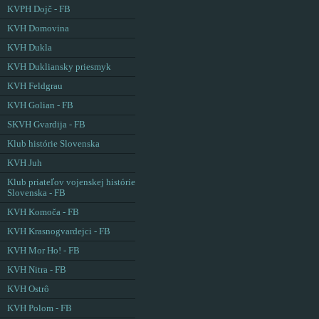
KVPH Dojč - FB
KVH Domovina
KVH Dukla
KVH Dukliansky priesmyk
KVH Feldgrau
KVH Golian - FB
SKVH Gvardija - FB
Klub histórie Slovenska
KVH Juh
Klub priateľov vojenskej histórie
Slovenska - FB
KVH Komoča - FB
KVH Krasnogvardejci - FB
KVH Mor Ho! - FB
KVH Nitra - FB
KVH Ostrô
KVH Polom - FB