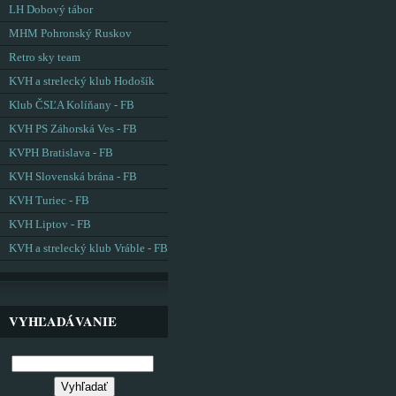
LH Dobový tábor
MHM Pohronský Ruskov
Retro sky team
KVH a strelecký klub Hodošík
Klub ČSĽA Kolíňany - FB
KVH PS Záhorská Ves - FB
KVPH Bratislava - FB
KVH Slovenská brána - FB
KVH Turiec - FB
KVH Liptov - FB
KVH a strelecký klub Vráble - FB
VYHĽADÁVANIE