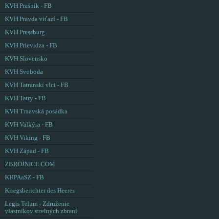
KVH Prašník - FB
KVH Pravda víťazí - FB
KVH Pressburg
KVH Prievidza - FB
KVH Slovensko
KVH Svoboda
KVH Tatranskí vlci - FB
KVH Tatry - FB
KVH Trnavská posádka
KVH Valkýra - FB
KVH Viking - FB
KVH Západ - FB
ZBROJNICE.COM
KHPAaSZ - FB
Kriegsberichter des Heeres
Legis Telum - Združenie
vlastníkov strelných zbraní