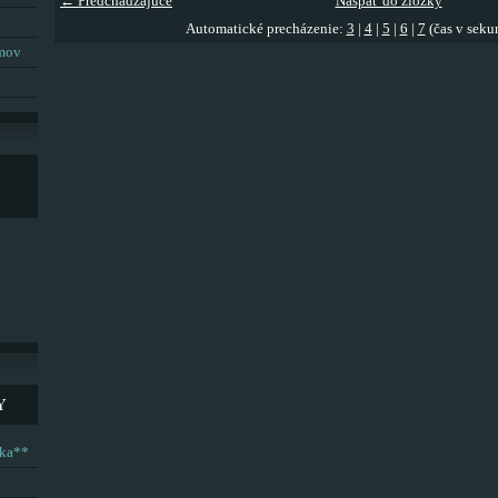
← Predchádzajúce
Naspäť do zložky
Automatické precházenie:
3
|
4
|
5
|
6
|
7
(čas v seku
umov
Y
ska**