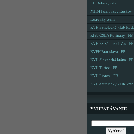
LH Dobový tábor
MHM Pohronský Ruskov
Retro sky team
KVH a strelecký klub Hod
Klub ČSĽA Kolíňany - FB
KVH PS Záhorská Ves - FB
KVPH Bratislava - FB
KVH Slovenská brána - FB
KVH Turiec - FB
KVH Liptov - FB
KVH a strelecký klub Vráb
VYHĽADÁVANIE