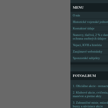
MENU
O nás
Historické vojenské jedno
Kontaktné údaje
Stanovy, tlačivá, 2 % z dan
ochrana osobných údajov
Vojaci, KVH a história
Zaujímavé webstránky
Sponzorské subjekty
FOTOALBUM
1. Oficiálne akcie - reenac
2. Klubové akcie, cvičenia
manévre a pietne akty
3. Zahraničné misie, múzeá
burzy a súvisiace akcie