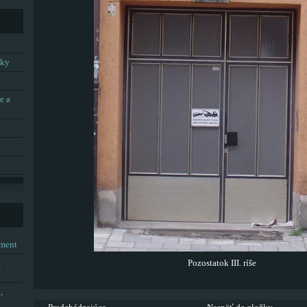
tky
e a
tment
,
Pozostatok III. ríše
,