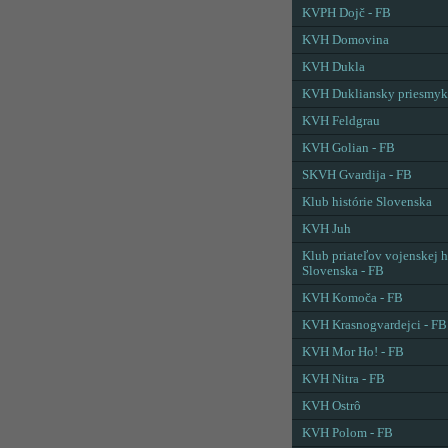
KVPH Dojč - FB
KVH Domovina
KVH Dukla
KVH Dukliansky priesmyk
KVH Feldgrau
KVH Golian - FB
SKVH Gvardija - FB
Klub histórie Slovenska
KVH Juh
Klub priateľov vojenskej h
Slovenska - FB
KVH Komoča - FB
KVH Krasnogvardejci - FB
KVH Mor Ho! - FB
KVH Nitra - FB
KVH Ostrô
KVH Polom - FB