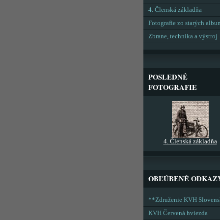
4. Členská základňa
Fotografie zo starých alb
Zbrane, technika a výstroj
POSLEDNÉ
FOTOGRAFIE
4. Členská základňa
OBĽÚBENÉ ODKAZ
**Združenie KVH Sloven
KVH Červená hviezda