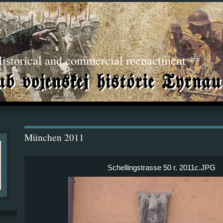
torical and commercial reenactment **
München 2011
Schellingstrasse 50 r. 2011c.JPG