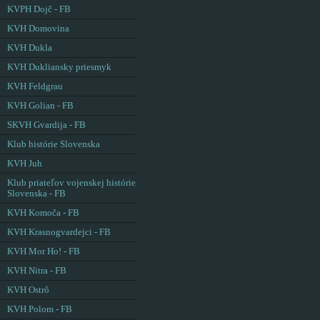
KVPH Dojč - FB
KVH Domovina
KVH Dukla
KVH Dukliansky priesmyk
KVH Feldgrau
KVH Golian - FB
SKVH Gvardija - FB
Klub histórie Slovenska
KVH Juh
Klub priateľov vojenskej histórie
Slovenska - FB
KVH Komoča - FB
KVH Krasnogvardejci - FB
KVH Mor Ho! - FB
KVH Nitra - FB
KVH Ostrô
KVH Polom - FB