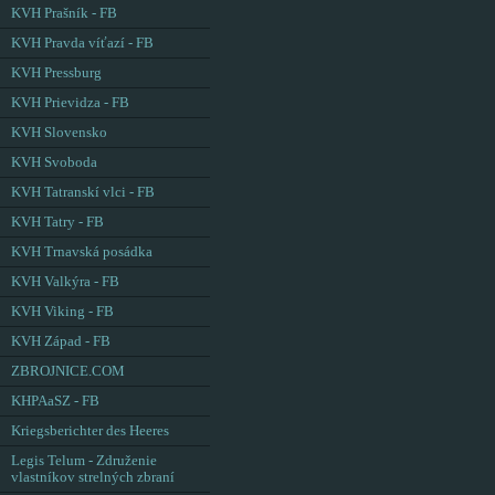
KVH Prašník - FB
KVH Pravda víťazí - FB
KVH Pressburg
KVH Prievidza - FB
KVH Slovensko
KVH Svoboda
KVH Tatranskí vlci - FB
KVH Tatry - FB
KVH Trnavská posádka
KVH Valkýra - FB
KVH Viking - FB
KVH Západ - FB
ZBROJNICE.COM
KHPAaSZ - FB
Kriegsberichter des Heeres
Legis Telum - Združenie
vlastníkov strelných zbraní