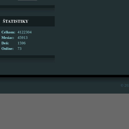
ŠTATISTIKY
Celkom:
4122304
Mesiac:
45913
Deň:
1596
Online:
73
© 20