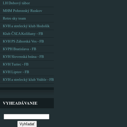
LH Dobový tábor
MHM Pohronský Ruskov
Retro sky team
KVH a strelecký klub Hodošík
Klub ČSĽA Kolíňany - FB
KVH PS Záhorská Ves - FB
KVPH Bratislava - FB
KVH Slovenská brána - FB
KVH Turiec - FB
KVH Liptov - FB
KVH a strelecký klub Vráble - FB
VYHĽADÁVANIE