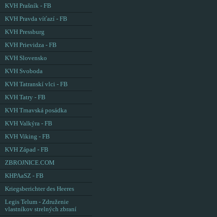
KVH Prašník - FB
KVH Pravda víťazí - FB
KVH Pressburg
KVH Prievidza - FB
KVH Slovensko
KVH Svoboda
KVH Tatranskí vlci - FB
KVH Tatry - FB
KVH Trnavská posádka
KVH Valkýra - FB
KVH Viking - FB
KVH Západ - FB
ZBROJNICE.COM
KHPAaSZ - FB
Kriegsberichter des Heeres
Legis Telum - Združenie
vlastníkov strelných zbraní