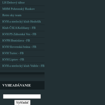
LH Dobový tábor
MHM Pohronský Ruskov
Retro sky team
KVH a strelecký klub Hodošík
Klub ČSĽA Kolíňany - FB
KVH PS Záhorská Ves - FB
KVPH Bratislava - FB
KVH Slovenská brána - FB
KVH Turiec - FB
KVH Liptov - FB
KVH a strelecký klub Vráble - FB
VYHĽADÁVANIE