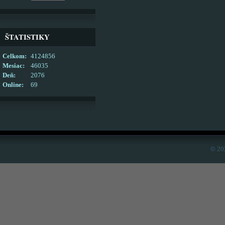
ŠTATISTIKY
Celkom:
4124856
Mesiac:
46035
Deň:
2076
Online:
69
© 20