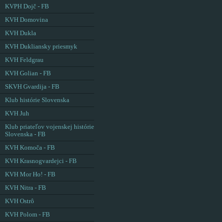
KVPH Dojč - FB
KVH Domovina
KVH Dukla
KVH Dukliansky priesmyk
KVH Feldgrau
KVH Golian - FB
SKVH Gvardija - FB
Klub histórie Slovenska
KVH Juh
Klub priateľov vojenskej histórie
Slovenska - FB
KVH Komoča - FB
KVH Krasnogvardejci - FB
KVH Mor Ho! - FB
KVH Nitra - FB
KVH Ostrô
KVH Polom - FB