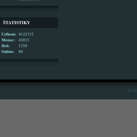
ŠTATISTIKY
Celkom:
4122115
Mesiac:
45815
Deň:
1559
Online:
86
© 20