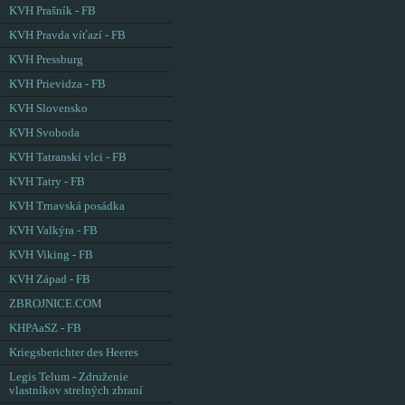
KVH Prašník - FB
KVH Pravda víťazí - FB
KVH Pressburg
KVH Prievidza - FB
KVH Slovensko
KVH Svoboda
KVH Tatranskí vlci - FB
KVH Tatry - FB
KVH Trnavská posádka
KVH Valkýra - FB
KVH Viking - FB
KVH Západ - FB
ZBROJNICE.COM
KHPAaSZ - FB
Kriegsberichter des Heeres
Legis Telum - Združenie
vlastníkov strelných zbraní