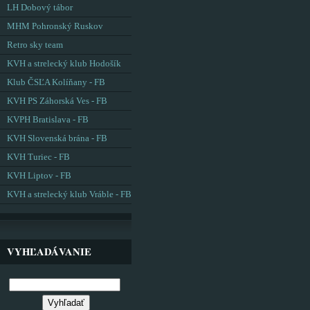
LH Dobový tábor
MHM Pohronský Ruskov
Retro sky team
KVH a strelecký klub Hodošík
Klub ČSĽA Kolíňany - FB
KVH PS Záhorská Ves - FB
KVPH Bratislava - FB
KVH Slovenská brána - FB
KVH Turiec - FB
KVH Liptov - FB
KVH a strelecký klub Vráble - FB
VYHĽADÁVANIE