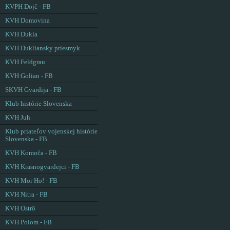
KVPH Dojč - FB
KVH Domovina
KVH Dukla
KVH Dukliansky priesmyk
KVH Feldgrau
KVH Golian - FB
SKVH Gvardija - FB
Klub histórie Slovenska
KVH Juh
Klub priateľov vojenskej histórie
Slovenska - FB
KVH Komoča - FB
KVH Krasnogvardejci - FB
KVH Mor Ho! - FB
KVH Nitra - FB
KVH Ostrô
KVH Polom - FB