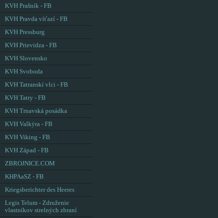
KVH Prašník - FB
KVH Pravda víťazí - FB
KVH Pressburg
KVH Prievidza - FB
KVH Slovensko
KVH Svoboda
KVH Tatranskí vlci - FB
KVH Tatry - FB
KVH Trnavská posádka
KVH Valkýra - FB
KVH Viking - FB
KVH Západ - FB
ZBROJNICE.COM
KHPAaSZ - FB
Kriegsberichter des Heeres
Legis Telum - Združenie
vlastníkov strelných zbraní