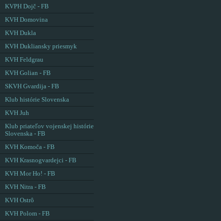
KVPH Dojč - FB
KVH Domovina
KVH Dukla
KVH Dukliansky priesmyk
KVH Feldgrau
KVH Golian - FB
SKVH Gvardija - FB
Klub histórie Slovenska
KVH Juh
Klub priateľov vojenskej histórie
Slovenska - FB
KVH Komoča - FB
KVH Krasnogvardejci - FB
KVH Mor Ho! - FB
KVH Nitra - FB
KVH Ostrô
KVH Polom - FB