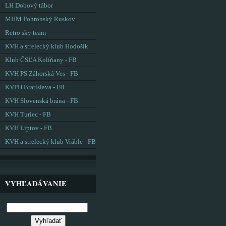
LH Dobový tábor
MHM Pohronský Ruskov
Retro sky team
KVH a strelecký klub Hodošík
Klub ČSĽA Kolíňany - FB
KVH PS Záhorská Ves - FB
KVPH Bratislava - FB
KVH Slovenská brána - FB
KVH Turiec - FB
KVH Liptov - FB
KVH a strelecký klub Vráble - FB
VYHĽADÁVANIE