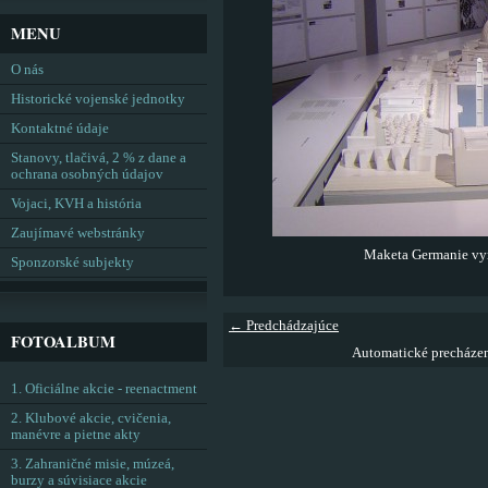
MENU
O nás
Historické vojenské jednotky
Kontaktné údaje
Stanovy, tlačivá, 2 % z dane a
ochrana osobných údajov
Vojaci, KVH a história
Zaujímavé webstránky
Maketa Germanie vyr
Sponzorské subjekty
← Predchádzajúce
FOTOALBUM
Automatické precháze
1. Oficiálne akcie - reenactment
2. Klubové akcie, cvičenia,
manévre a pietne akty
3. Zahraničné misie, múzeá,
burzy a súvisiace akcie