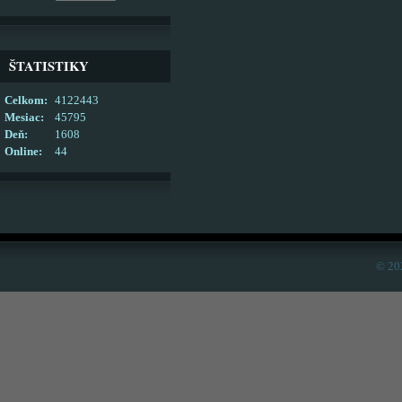
ŠTATISTIKY
Celkom:
4122443
Mesiac:
45795
Deň:
1608
Online:
44
© 20