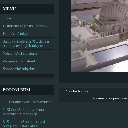
MENU
O nás
Historické vojenské jednotky
Kontaktné údaje
Stanovy, tlačivá, 2 % z dane a
ochrana osobných údajov
Vojaci, KVH a história
Zaujímavé webstránky
Sponzorské subjekty
FOTOALBUM
← Predchádzajúce
Automatické precháze
1. Oficiálne akcie - reenactment
2. Klubové akcie, cvičenia,
manévre a pietne akty
3. Zahraničné misie, múzeá,
burzy a súvisiace akcie