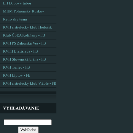
LH Dobový tábor
MHM Pohronský Ruskov
Retro sky team
KVH a strelecký klub Hodošík
Klub ČSĽA Kolíňany - FB
KVH PS Záhorská Ves - FB
KVPH Bratislava - FB
KVH Slovenská brána - FB
KVH Turiec - FB
KVH Liptov - FB
KVH a strelecký klub Vráble - FB
VYHĽADÁVANIE