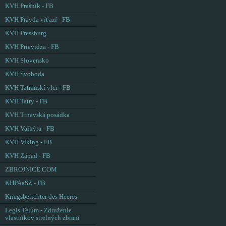
KVH Prašník - FB
KVH Pravda víťazí - FB
KVH Pressburg
KVH Prievidza - FB
KVH Slovensko
KVH Svoboda
KVH Tatranskí vlci - FB
KVH Tatry - FB
KVH Trnavská posádka
KVH Valkýra - FB
KVH Viking - FB
KVH Západ - FB
ZBROJNICE.COM
KHPAaSZ - FB
Kriegsberichter des Heeres
Legis Telum - Združenie
vlastníkov strelných zbraní