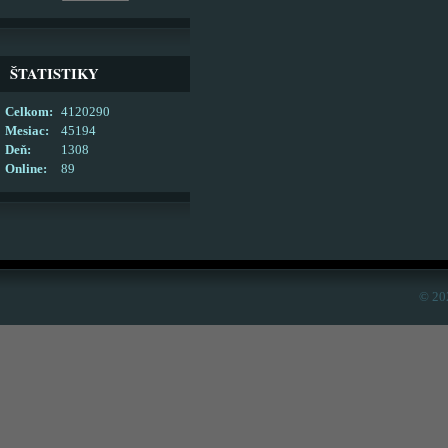
ŠTATISTIKY
Celkom:
4120290
Mesiac:
45194
Deň:
1308
Online:
89
© 20