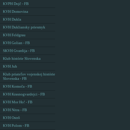
KVPH Dojč - FB
KVH Domovina
KVH Dukla
KVH Dukliansky priesmyk
KVH Feldgrau
KVH Golian - FB
SKVH Gvardija - FB
Klub histórie Slovenska
KVH Juh
Klub priateľov vojenskej histórie
Slovenska - FB
KVH Komoča - FB
KVH Krasnogvardejci - FB
KVH Mor Ho! - FB
KVH Nitra - FB
KVH Ostrô
KVH Polom - FB