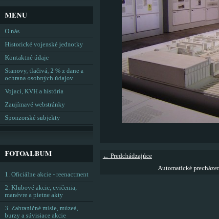
MENU
O nás
Historické vojenské jednotky
Kontaktné údaje
Stanovy, tlačivá, 2 % z dane a
ochrana osobných údajov
Vojaci, KVH a história
Zaujímavé webstránky
Sponzorské subjekty
FOTOALBUM
← Predchádzajúce
Automatické precháze
1. Oficiálne akcie - reenactment
2. Klubové akcie, cvičenia,
manévre a pietne akty
3. Zahraničné misie, múzeá,
burzy a súvisiace akcie