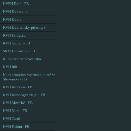
KVPH Dojč - FB
KVH Domovina
KVH Dukla
KVH Dukliansky priesmyk
KVH Feldgrau
KVH Golian - FB
SKVH Gvardija - FB
Klub histórie Slovenska
KVH Juh
Klub priateľov vojenskej histórie
Slovenska - FB
KVH Komoča - FB
KVH Krasnogvardejci - FB
KVH Mor Ho! - FB
KVH Nitra - FB
KVH Ostrô
KVH Polom - FB