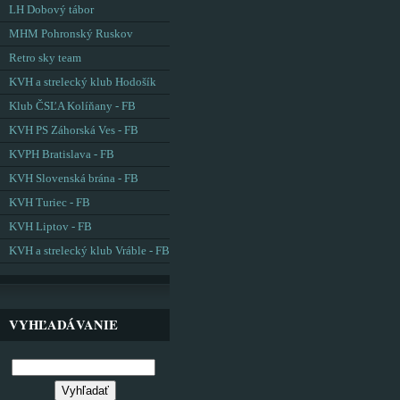
LH Dobový tábor
MHM Pohronský Ruskov
Retro sky team
KVH a strelecký klub Hodošík
Klub ČSĽA Kolíňany - FB
KVH PS Záhorská Ves - FB
KVPH Bratislava - FB
KVH Slovenská brána - FB
KVH Turiec - FB
KVH Liptov - FB
KVH a strelecký klub Vráble - FB
VYHĽADÁVANIE