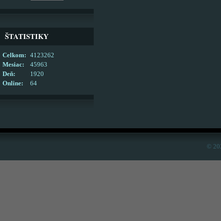
ŠTATISTIKY
Celkom:
4123262
Mesiac:
45963
Deň:
1920
Online:
64
© 20