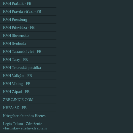
KVH Prašník - FB
KVH Pravda víťazí - FB
KVH Pressburg
KVH Prievidza - FB
KVH Slovensko
KVH Svoboda
KVH Tatranskí vlci - FB
KVH Tatry - FB
KVH Trnavská posádka
KVH Valkýra - FB
KVH Viking - FB
KVH Západ - FB
ZBROJNICE.COM
KHPAaSZ - FB
Kriegsberichter des Heeres
Legis Telum - Združenie
vlastníkov strelných zbraní