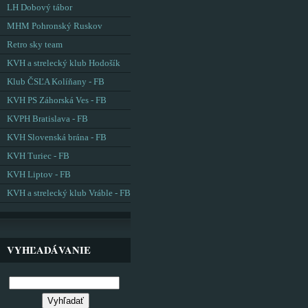
LH Dobový tábor
MHM Pohronský Ruskov
Retro sky team
KVH a strelecký klub Hodošík
Klub ČSĽA Kolíňany - FB
KVH PS Záhorská Ves - FB
KVPH Bratislava - FB
KVH Slovenská brána - FB
KVH Turiec - FB
KVH Liptov - FB
KVH a strelecký klub Vráble - FB
VYHĽADÁVANIE