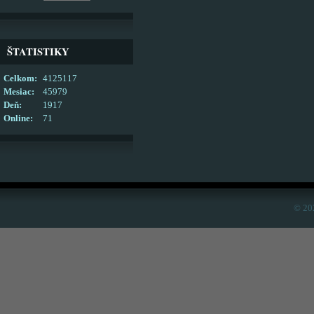
ŠTATISTIKY
Celkom:
4125117
Mesiac:
45979
Deň:
1917
Online:
71
© 20