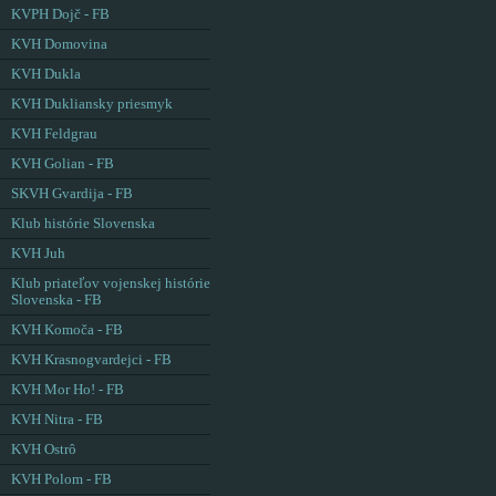
KVPH Dojč - FB
KVH Domovina
KVH Dukla
KVH Dukliansky priesmyk
KVH Feldgrau
KVH Golian - FB
SKVH Gvardija - FB
Klub histórie Slovenska
KVH Juh
Klub priateľov vojenskej histórie
Slovenska - FB
KVH Komoča - FB
KVH Krasnogvardejci - FB
KVH Mor Ho! - FB
KVH Nitra - FB
KVH Ostrô
KVH Polom - FB