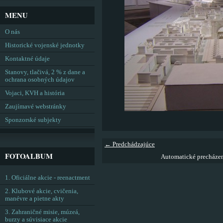
MENU
O nás
Historické vojenské jednotky
Kontaktné údaje
Stanovy, tlačivá, 2 % z dane a
ochrana osobných údajov
Vojaci, KVH a história
Zaujímavé webstránky
Sponzorské subjekty
← Predchádzajúce
FOTOALBUM
Automatické precháze
1. Oficiálne akcie - reenactment
2. Klubové akcie, cvičenia,
manévre a pietne akty
3. Zahraničné misie, múzeá,
burzy a súvisiace akcie