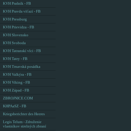
KVH Prašník - FB
KVH Pravda víťazí - FB
KVH Pressburg
KVH Prievidza - FB
KVH Slovensko
KVH Svoboda
KVH Tatranskí vlci - FB
KVH Tatry - FB
KVH Trnavská posádka
KVH Valkýra - FB
KVH Viking - FB
KVH Západ - FB
ZBROJNICE.COM
KHPAaSZ - FB
Kriegsberichter des Heeres
Legis Telum - Združenie
vlastníkov strelných zbraní