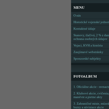
MENU
O nás
Historické vojenské jedno
Kontaktné údaje
Stanovy, tlačivá, 2 % z dan
ochrana osobných údajov
Vojaci, KVH a história
Zaujímavé webstránky
Sponzorské subjekty
FOTOALBUM
1. Oficiálne akcie - reenac
2. Klubové akcie, cvičenia
manévre a pietne akty
3. Zahraničné misie, múzeá
burzy a súvisiace akcie