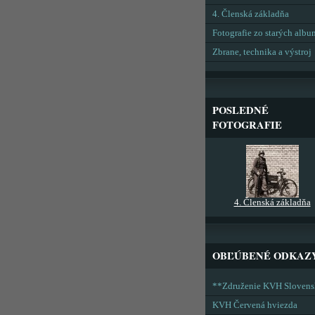
4. Členská základňa
Fotografie zo starých alb
Zbrane, technika a výstroj
POSLEDNÉ
FOTOGRAFIE
4. Členská základňa
OBĽÚBENÉ ODKAZ
**Združenie KVH Sloven
KVH Červená hviezda