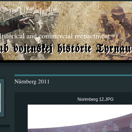
torical and commercial reenactment **
Nürnberg 2011
Norimberg 12.JPG