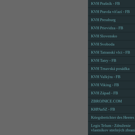
KVH Prašník - FB
KVH Pravda víťazí - FB
KVH Pressburg
KVH Prievidza - FB
KVH Slovensko
KVH Svoboda
KVH Tatranskí vlci - FB
KVH Tatry - FB
KVH Trnavská posádka
KVH Valkýra - FB
KVH Viking - FB
KVH Západ - FB
ZBROJNICE.COM
KHPAaSZ - FB
Kriegsberichter des Heeres
Legis Telum - Združenie
vlastníkov strelných zbran