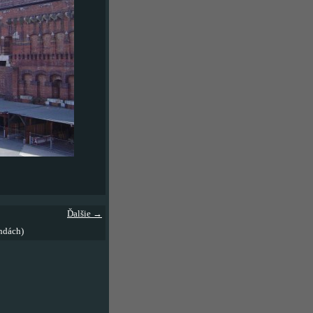
Ďalšie →
ndách)