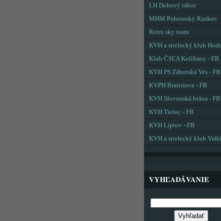
LH Dobový tábor
MHM Pohronský Ruskov
Retro sky team
KVH a strelecký klub Hod
Klub ČSĽA Kolíňany - FB
KVH PS Záhorská Ves - FB
KVPH Bratislava - FB
KVH Slovenská brána - FB
KVH Turiec - FB
KVH Liptov - FB
KVH a strelecký klub Vráb
VYHĽADÁVANIE