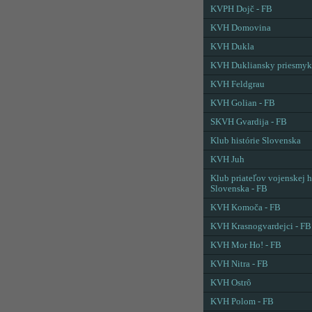
KVPH Dojč - FB
KVH Domovina
KVH Dukla
KVH Dukliansky priesmyk
KVH Feldgrau
KVH Golian - FB
SKVH Gvardija - FB
Klub histórie Slovenska
KVH Juh
Klub priateľov vojenskej h
Slovenska - FB
KVH Komoča - FB
KVH Krasnogvardejci - FB
KVH Mor Ho! - FB
KVH Nitra - FB
KVH Ostrô
KVH Polom - FB