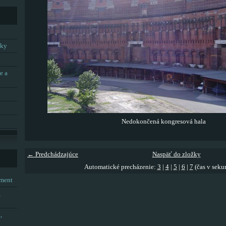
tky
e a
Nedokončená kongresová hala
← Predchádzajúce
Naspäť do zložky
Automatické precházenie:
3
|
4
|
5
|
6
|
7
(čas v seku
tment
,
,