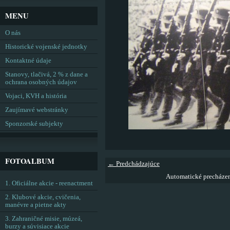
MENU
O nás
Historické vojenské jednotky
Kontaktné údaje
Stanovy, tlačivá, 2 % z dane a
ochrana osobných údajov
Vojaci, KVH a história
Zaujímavé webstránky
Sponzorské subjekty
FOTOALBUM
← Predchádzajúce
Automatické precháze
1. Oficiálne akcie - reenactment
2. Klubové akcie, cvičenia,
manévre a pietne akty
3. Zahraničné misie, múzeá,
burzy a súvisiace akcie