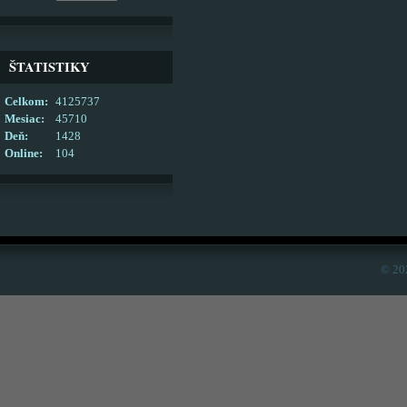
ŠTATISTIKY
Celkom:
4125737
Mesiac:
45710
Deň:
1428
Online:
104
© 20