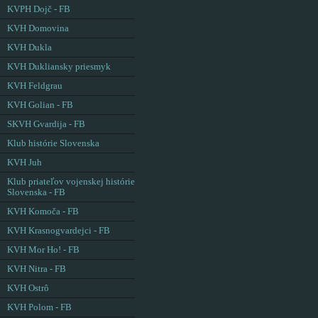
KVPH Dojč - FB
KVH Domovina
KVH Dukla
KVH Dukliansky priesmyk
KVH Feldgrau
KVH Golian - FB
SKVH Gvardija - FB
Klub histórie Slovenska
KVH Juh
Klub priateľov vojenskej histórie
Slovenska - FB
KVH Komoča - FB
KVH Krasnogvardejci - FB
KVH Mor Ho! - FB
KVH Nitra - FB
KVH Ostrô
KVH Polom - FB