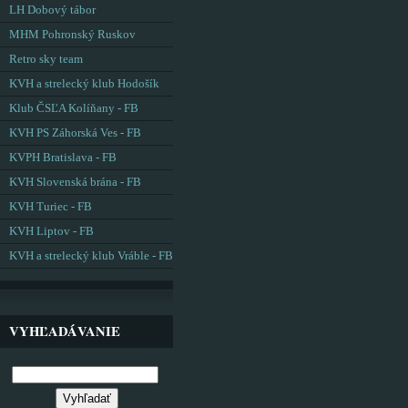
LH Dobový tábor
MHM Pohronský Ruskov
Retro sky team
KVH a strelecký klub Hodošík
Klub ČSĽA Kolíňany - FB
KVH PS Záhorská Ves - FB
KVPH Bratislava - FB
KVH Slovenská brána - FB
KVH Turiec - FB
KVH Liptov - FB
KVH a strelecký klub Vráble - FB
VYHĽADÁVANIE