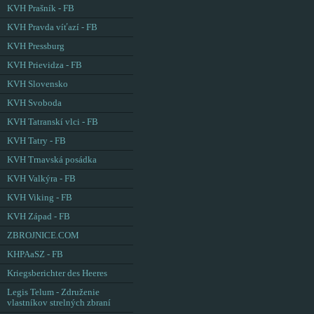
KVH Prašník - FB
KVH Pravda víťazí - FB
KVH Pressburg
KVH Prievidza - FB
KVH Slovensko
KVH Svoboda
KVH Tatranskí vlci - FB
KVH Tatry - FB
KVH Trnavská posádka
KVH Valkýra - FB
KVH Viking - FB
KVH Západ - FB
ZBROJNICE.COM
KHPAaSZ - FB
Kriegsberichter des Heeres
Legis Telum - Združenie
vlastníkov strelných zbraní