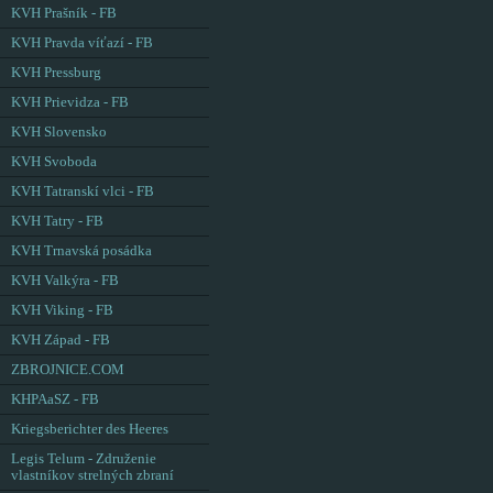
KVH Prašník - FB
KVH Pravda víťazí - FB
KVH Pressburg
KVH Prievidza - FB
KVH Slovensko
KVH Svoboda
KVH Tatranskí vlci - FB
KVH Tatry - FB
KVH Trnavská posádka
KVH Valkýra - FB
KVH Viking - FB
KVH Západ - FB
ZBROJNICE.COM
KHPAaSZ - FB
Kriegsberichter des Heeres
Legis Telum - Združenie
vlastníkov strelných zbraní