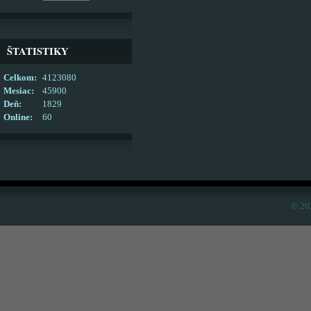
ŠTATISTIKY
Celkom:
4123080
Mesiac:
45900
Deň:
1829
Online:
60
© 20