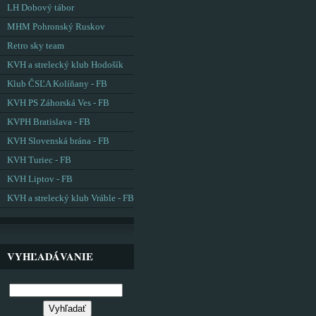
LH Dobový tábor
MHM Pohronský Ruskov
Retro sky team
KVH a strelecký klub Hodošík
Klub ČSĽA Kolíňany - FB
KVH PS Záhorská Ves - FB
KVPH Bratislava - FB
KVH Slovenská brána - FB
KVH Turiec - FB
KVH Liptov - FB
KVH a strelecký klub Vráble - FB
VYHĽADÁVANIE