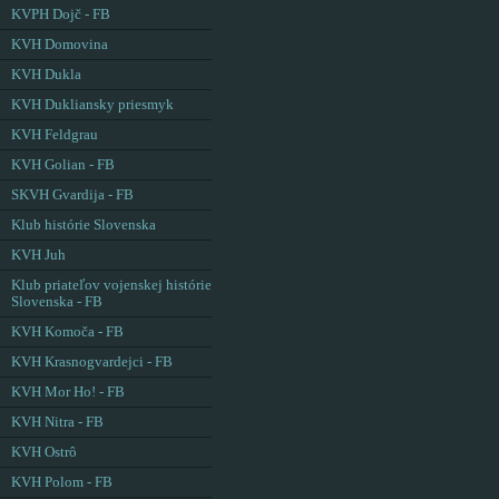
KVPH Dojč - FB
KVH Domovina
KVH Dukla
KVH Dukliansky priesmyk
KVH Feldgrau
KVH Golian - FB
SKVH Gvardija - FB
Klub histórie Slovenska
KVH Juh
Klub priateľov vojenskej histórie
Slovenska - FB
KVH Komoča - FB
KVH Krasnogvardejci - FB
KVH Mor Ho! - FB
KVH Nitra - FB
KVH Ostrô
KVH Polom - FB