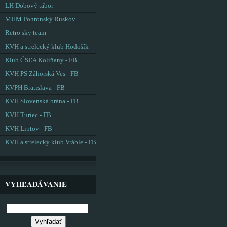
LH Dobový tábor
MHM Pohronský Ruskov
Retro sky team
KVH a strelecký klub Hodošík
Klub ČSĽA Kolíňany - FB
KVH PS Záhorská Ves - FB
KVPH Bratislava - FB
KVH Slovenská brána - FB
KVH Turiec - FB
KVH Liptov - FB
KVH a strelecký klub Vráble - FB
VYHĽADÁVANIE