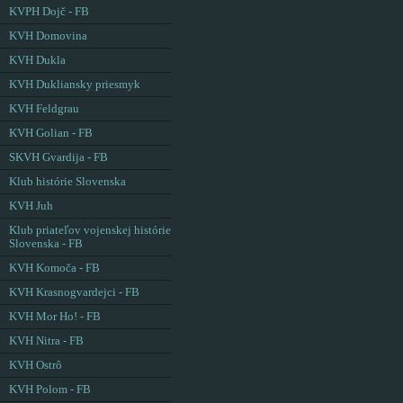
KVPH Dojč - FB
KVH Domovina
KVH Dukla
KVH Dukliansky priesmyk
KVH Feldgrau
KVH Golian - FB
SKVH Gvardija - FB
Klub histórie Slovenska
KVH Juh
Klub priateľov vojenskej histórie
Slovenska - FB
KVH Komoča - FB
KVH Krasnogvardejci - FB
KVH Mor Ho! - FB
KVH Nitra - FB
KVH Ostrô
KVH Polom - FB