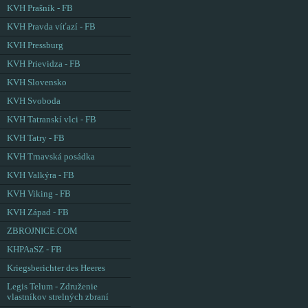
KVH Prašník - FB
KVH Pravda víťazí - FB
KVH Pressburg
KVH Prievidza - FB
KVH Slovensko
KVH Svoboda
KVH Tatranskí vlci - FB
KVH Tatry - FB
KVH Trnavská posádka
KVH Valkýra - FB
KVH Viking - FB
KVH Západ - FB
ZBROJNICE.COM
KHPAaSZ - FB
Kriegsberichter des Heeres
Legis Telum - Združenie
vlastníkov strelných zbraní