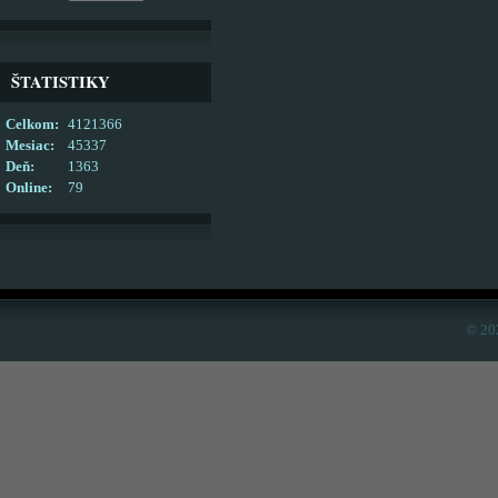
ŠTATISTIKY
Celkom:
4121366
Mesiac:
45337
Deň:
1363
Online:
79
© 20