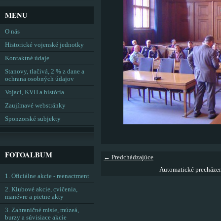
MENU
O nás
Historické vojenské jednotky
Kontaktné údaje
Stanovy, tlačivá, 2 % z dane a
ochrana osobných údajov
Vojaci, KVH a história
Zaujímavé webstránky
Sponzorské subjekty
FOTOALBUM
← Predchádzajúce
Automatické precháze
1. Oficiálne akcie - reenactment
2. Klubové akcie, cvičenia,
manévre a pietne akty
3. Zahraničné misie, múzeá,
burzy a súvisiace akcie