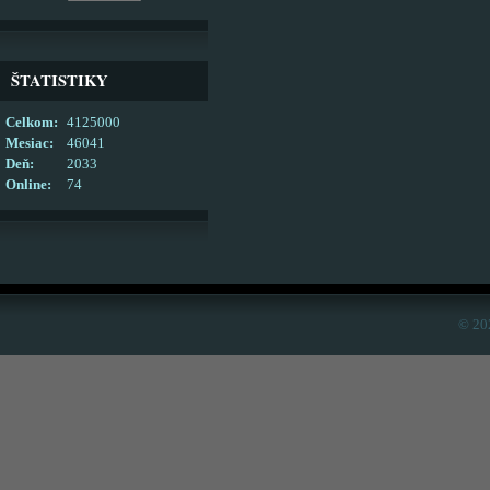
ŠTATISTIKY
Celkom:
4125000
Mesiac:
46041
Deň:
2033
Online:
74
© 20