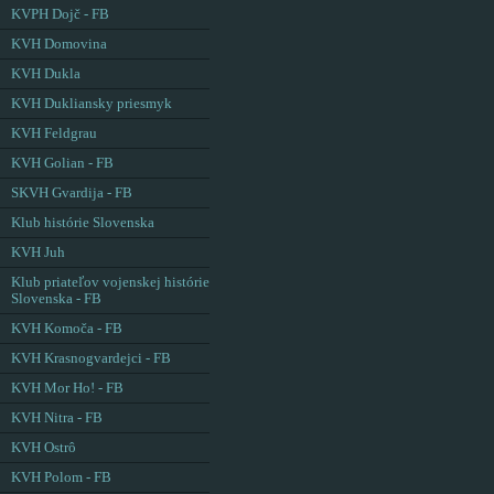
KVPH Dojč - FB
KVH Domovina
KVH Dukla
KVH Dukliansky priesmyk
KVH Feldgrau
KVH Golian - FB
SKVH Gvardija - FB
Klub histórie Slovenska
KVH Juh
Klub priateľov vojenskej histórie
Slovenska - FB
KVH Komoča - FB
KVH Krasnogvardejci - FB
KVH Mor Ho! - FB
KVH Nitra - FB
KVH Ostrô
KVH Polom - FB