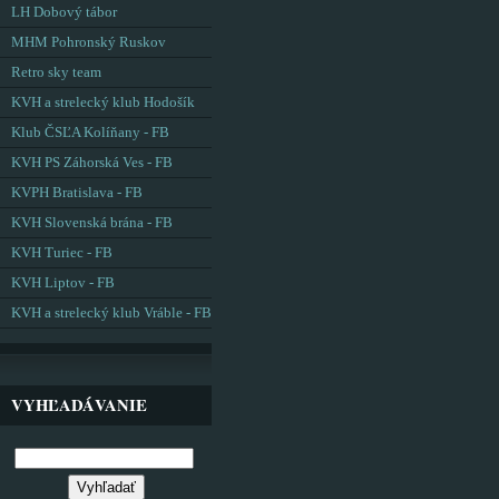
LH Dobový tábor
MHM Pohronský Ruskov
Retro sky team
KVH a strelecký klub Hodošík
Klub ČSĽA Kolíňany - FB
KVH PS Záhorská Ves - FB
KVPH Bratislava - FB
KVH Slovenská brána - FB
KVH Turiec - FB
KVH Liptov - FB
KVH a strelecký klub Vráble - FB
VYHĽADÁVANIE