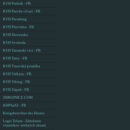
KVH Prašník - FB
KVH Pravda víťazí - FB
KVH Pressburg
KVH Prievidza - FB
KVH Slovensko
KVH Svoboda
KVH Tatranskí vlci - FB
KVH Tatry - FB
KVH Trnavská posádka
KVH Valkýra - FB
KVH Viking - FB
KVH Západ - FB
ZBROJNICE.COM
KHPAaSZ - FB
Kriegsberichter des Heeres
Legis Telum - Združenie
vlastníkov strelných zbraní