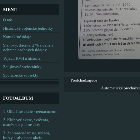
MENU
O nás
Historické vojenské jednotky
Kontaktné údaje
Stanovy, tlačivá, 2 % z dane a
ochrana osobných údajov
Vojaci, KVH a história
Zaujímavé webstránky
Sponzorské subjekty
← Predchádzajúce
Automatické precháze
FOTOALBUM
1. Oficiálne akcie - reenactment
2. Klubové akcie, cvičenia,
manévre a pietne akty
3. Zahraničné misie, múzeá,
burzy a súvisiace akcie