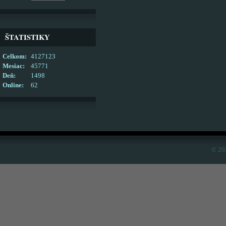
ŠTATISTIKY
Celkom:
4127123
Mesiac:
45771
Deň:
1498
Online:
62
© 20