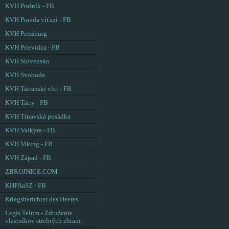
KVH Prašník - FB
KVH Pravda víťazí - FB
KVH Pressburg
KVH Prievidza - FB
KVH Slovensko
KVH Svoboda
KVH Tatranskí vlci - FB
KVH Tatry - FB
KVH Trnavská posádka
KVH Valkýra - FB
KVH Viking - FB
KVH Západ - FB
ZBROJNICE.COM
KHPAaSZ - FB
Kriegsberichter des Heeres
Legis Telum - Združenie
vlastníkov strelných zbraní