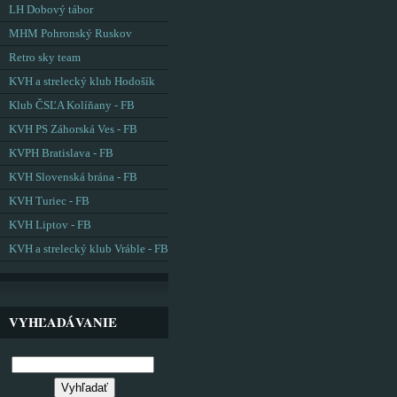
LH Dobový tábor
MHM Pohronský Ruskov
Retro sky team
KVH a strelecký klub Hodošík
Klub ČSĽA Kolíňany - FB
KVH PS Záhorská Ves - FB
KVPH Bratislava - FB
KVH Slovenská brána - FB
KVH Turiec - FB
KVH Liptov - FB
KVH a strelecký klub Vráble - FB
VYHĽADÁVANIE