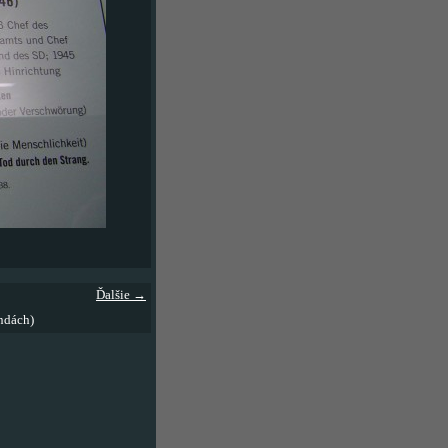
Ďalšie →
ndách)