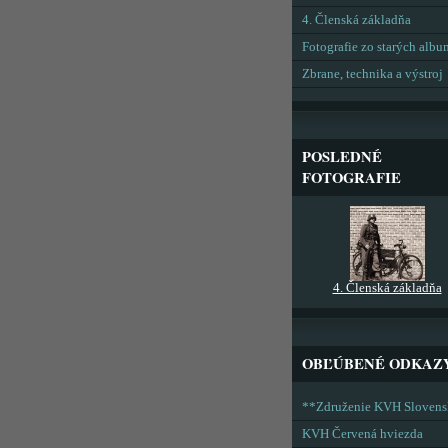
4. Členská základňa
Fotografie zo starých alb
Zbrane, technika a výstroj
POSLEDNÉ
FOTOGRAFIE
4. Členská základňa
OBĽÚBENÉ ODKAZ
**Združenie KVH Sloven
KVH Červená hviezda