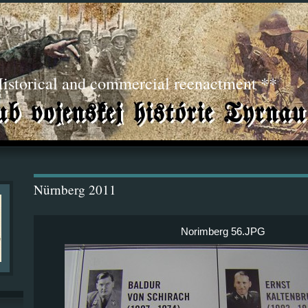
torical and commercial reenactment **
Nürnberg 2011
Norimberg 56.JPG