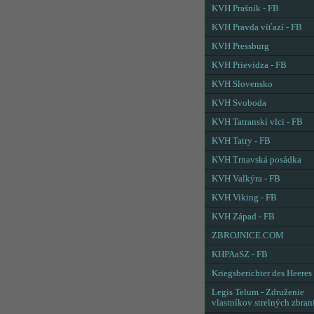
KVH Prašník - FB
KVH Pravda víťazí - FB
KVH Pressburg
KVH Prievidza - FB
KVH Slovensko
KVH Svoboda
KVH Tatranskí vlci - FB
KVH Tatry - FB
KVH Trnavská posádka
KVH Valkýra - FB
KVH Viking - FB
KVH Západ - FB
ZBROJNICE.COM
KHPAaSZ - FB
Kriegsberichter des Heeres
Legis Telum - Združenie
vlastníkov strelných zbran