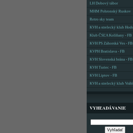
LH Dobový tábor
MHM Pohronský Ruskov
Retro sky team
KVH a strelecký klub Hod
Klub ČSĽA Kolíňany - FB
KVH PS Záhorská Ves - FB
KVPH Bratislava - FB
KVH Slovenská brána - FB
KVH Turiec - FB
KVH Liptov - FB
KVH a strelecký klub Vráb
VYHĽADÁVANIE