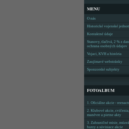
MENU
O nás
Historické vojenské jedno
Kontaktné údaje
Stanovy, tlačivá, 2 % z dan
ochrana osobných údajov
Vojaci, KVH a história
Zaujímavé webstránky
Sponzorské subjekty
FOTOALBUM
1. Oficiálne akcie - reenac
2. Klubové akcie, cvičenia
manévre a pietne akty
3. Zahraničné misie, múzeá
burzy a súvisiace akcie