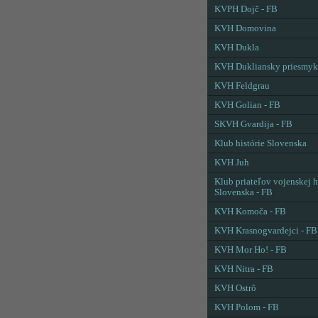
KVPH Dojč - FB
KVH Domovina
KVH Dukla
KVH Dukliansky priesmyk
KVH Feldgrau
KVH Golian - FB
SKVH Gvardija - FB
Klub histórie Slovenska
KVH Juh
Klub priateľov vojenskej h
Slovenska - FB
KVH Komoča - FB
KVH Krasnogvardejci - FB
KVH Mor Ho! - FB
KVH Nitra - FB
KVH Ostrô
KVH Polom - FB