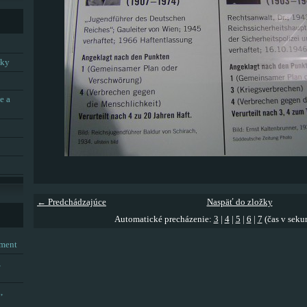
tky
e a
← Predchádzajúce
Naspäť do zložky
Automatické precházenie:
3
|
4
|
5
|
6
|
7
(čas v seku
tment
,
,